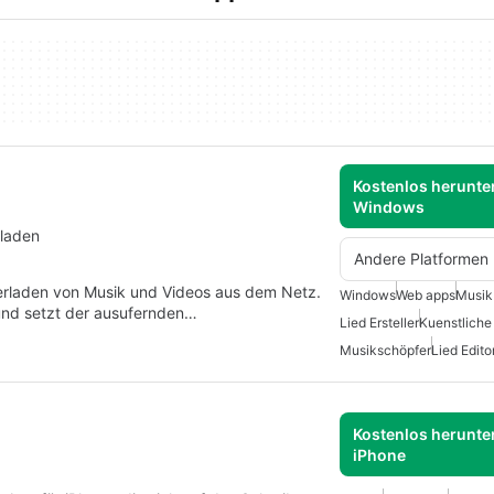
Kostenlos herunter
Windows
rladen
Andere Platformen
rladen von Musik und Videos aus dem Netz.
Windows
Web apps
Musik
und setzt der ausufernden…
Lied Ersteller
Kuenstliche 
Musikschöpfer
Lied Edito
Kostenlos herunter
iPhone