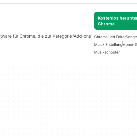
Kostenlos herunter
Chrome
ftware für Chrome, die zur Kategorie 'Add-ons
Chrome
Lied Editor
Songt
Musik Erstellung
Meme-G
Musikschöpfer