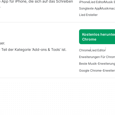
ge App für iPhone, die sich auf das Schreiben
iPhone
Lied Editor
Musik E
…
Songtexte App
Musikmach
Lied Ersteller
Kostenlos herunter
Chrome
er.
Teil der Kategorie 'Add-ons & Tools' ist.
Chrome
Lied Editor
Erweiterungen Für Chro
Beste Musik-Erweiterun
Google Chrome-Erweiter