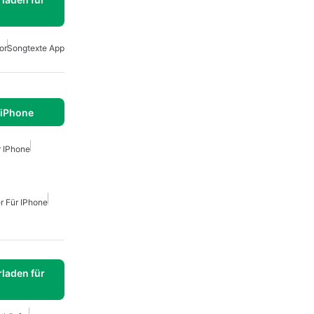
or
Songtexte App
 iPhone
r IPhone
r Für IPhone
laden für