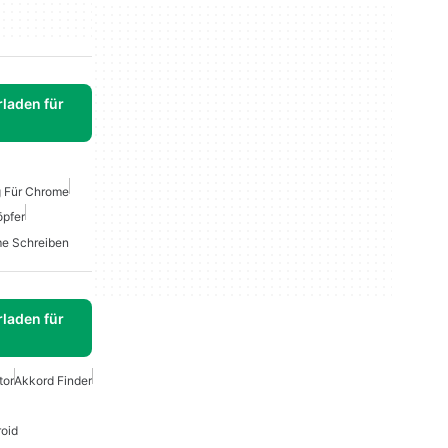
laden für
g Für Chrome
pfer
me Schreiben
laden für
tor
Akkord Finder
roid