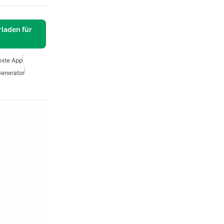
laden für
exte App
enerator