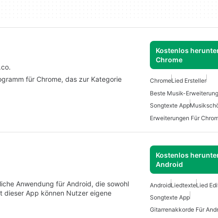
Kostenlos herunter
Chrome
.co.
rogramm für Chrome, das zur Kategorie
Chrome
Lied Ersteller
Beste Musik-Erweiterun
Songtexte App
Musikschö
Erweiterungen Für Chro
Kostenlos herunter
Android
dliche Anwendung für Android, die sowohl
Android
Liedtexte
Lied Edi
it dieser App können Nutzer eigene
Songtexte App
Gitarrenakkorde Für And