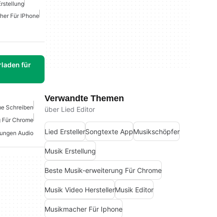
rstellung
er Für IPhone
laden für
Verwandte Themen
me Schreiben
über Lied Editor
g Für Chrome
Lied Ersteller
Songtexte App
Musikschöpfer
ungen Audio
Musik Erstellung
Beste Musik-erweiterung Für Chrome
Musik Video Hersteller
Musik Editor
Musikmacher Für Iphone