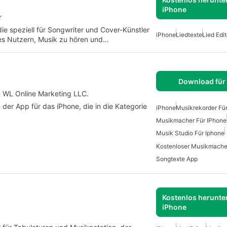
iPhone
r
 die speziell für Songwriter und Cover-Künstler
iPhone
Liedtexte
Lied Edit
es Nutzern, Musik zu hören und…
Download für
n WL Online Marketing LLC.
n der App für das iPhone, die in die Kategorie
iPhone
Musikrekorder Fü
Musikmacher Für IPhone
Musik Studio Für Iphone
Kostenloser Musikmache
Songtexte App
Kostenlos herunter
iPhone