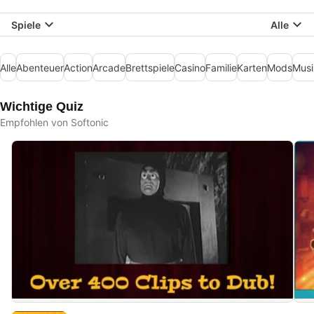
Spiele
Alle
Alle
Abenteuer
Action
Arcade
Brettspiele
Casino
Familie
Karten
Mods
Musi
Wichtige Quiz
Empfohlen von Softonic