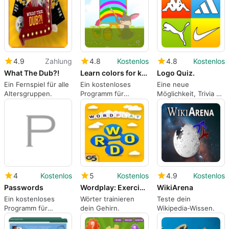
Königreichs.
4.9
Zahlung
4.8
Kostenlos
4.8
Kostenlos
What The Dub?!
Learn colors for kids
Logo Quiz.
Ein Fernspiel für alle
Ein kostenloses
Eine neue
Altersgruppen.
Programm für
Möglichkeit, Trivia zu
Windows.
spielen.
4
Kostenlos
5
Kostenlos
4.9
Kostenlos
Passwords
Wordplay: Exercise your brain
WikiArena
Ein kostenloses
Wörter trainieren
Teste dein
Programm für
dein Gehirn.
Wikipedia-Wissen.
Windows, von
GA71MOV.