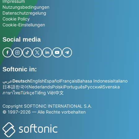
Impressum
Nutzungsbedingungen
Datenschutzregelung
Cookie Policy
Cookie-Einstellungen
Social media
Softonic in:
عربي
Deutsch
English
Español
Français
Bahasa Indonesia
Italiano
日本語
한국어
Nederlands
Polski
Português
Русский
Svenska
ภาษาไทย
Türkçe
Tiếng Việt
中文
Copyright SOFTONIC INTERNATIONAL S.A.
© 1997–2026 — Alle Rechte vorbehalten