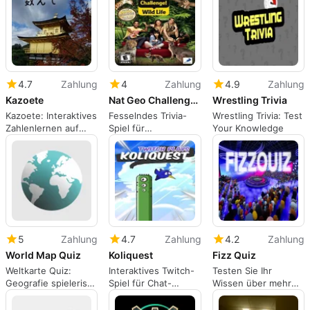
4.7
Zahlung
4
Zahlung
4.9
Zahlung
Kazoete
Nat Geo Challenge Wild Life
Wrestling Trivia
Kazoete: Interaktives
Fesselndes Trivia-
Wrestling Trivia: Test
Zahlenlernen auf
Spiel für
Your Knowledge
Japanisch
Naturliebhaber
5
Zahlung
4.7
Zahlung
4.2
Zahlung
World Map Quiz
Koliquest
Fizz Quiz
Weltkarte Quiz:
Interaktives Twitch-
Testen Sie Ihr
Geografie spielerisch
Spiel für Chat-
Wissen über mehr
lernen
Engagement
als 100 Themen