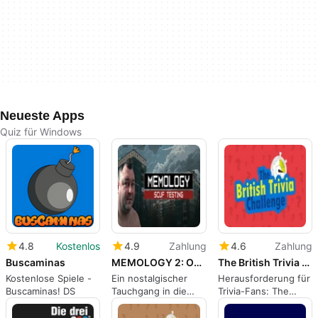
Neueste Apps
Quiz für Windows
4.8
Kostenlos
4.9
Zahlung
4.6
Zahlung
Buscaminas
MEMOLOGY 2: OLD TIMES
The British Trivia Challenge
Kostenlose Spiele -
Ein nostalgischer
Herausforderung für
Buscaminas! DS
Tauchgang in die
Trivia-Fans: The
Meme-Geschichte
British Trivia
Challenge