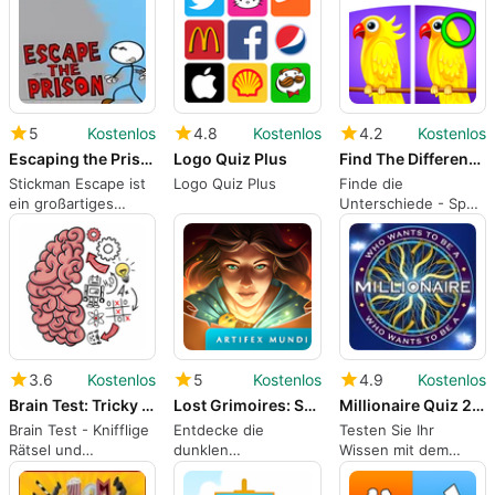
5
Kostenlos
4.8
Kostenlos
4.2
Kostenlos
Escaping the Prison: Stickman
Logo Quiz Plus
Find The Differences - Spot it
Stickman Escape ist
Logo Quiz Plus
Finde die
ein großartiges
Unterschiede - Spot
Puzzle-Spiel.
it auf dem PC
3.6
Kostenlos
5
Kostenlos
4.9
Kostenlos
Brain Test: Tricky Puzzles
Lost Grimoires: Stolen Kingdom
Millionaire Quiz 2019
Brain Test - Knifflige
Entdecke die
Testen Sie Ihr
Rätsel und
dunklen
Wissen mit dem
Strategiespiele für
Geheimnisse eines
Millionär-Quiz 2019.
Windows
unheimlichen