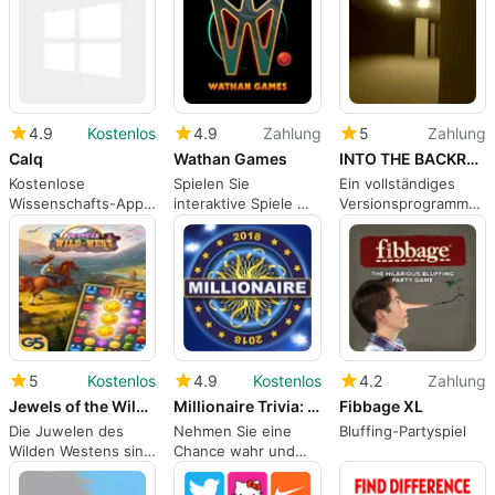
4.9
Kostenlos
4.9
Zahlung
5
Zahlung
Calq
Wathan Games
INTO THE BACKROOMS
Kostenlose
Spielen Sie
Ein vollständiges
Wissenschafts-App
interaktive Spiele mit
Versionsprogramm
für Windows
Ihrem Publikum
für Windows, von
PlayPun.
5
Kostenlos
4.9
Kostenlos
4.2
Zahlung
Jewels of the Wild West: Match 3 Puzzle Game
Millionaire Trivia: Who Wants To Be a Millionaire
Fibbage XL
Die Juwelen des
Nehmen Sie eine
Bluffing-Partyspiel
Wilden Westens sind
Chance wahr und
zurück!
testen Sie Ihr Wissen
mit Millionaire Trivia.