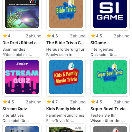
4
Zahlung
4.6
Zahlung
4.5
Zahlung
Die Drei : Rätsel aus der Geisterwelt
The Bible Trivia Challenge
SIGame
Spannendes
Herausforderung für
Intelligentes
Rätselspiel mit
Bibelwissen im
Quizspiel für
Geisterthema
Trivia-Stil
Windows: SIGame
4.5
Zahlung
4.7
Zahlung
4.5
Zahlung
Stream Quiz
Kids Family Movie Trivia
Super Bowl Trivia Challenge
Interaktives
Familienfreundliches
Testen Sie Ihr
Quizspiel für
Film-Trivia für
Wissen über den
Streamer
Windows
Super Bowl