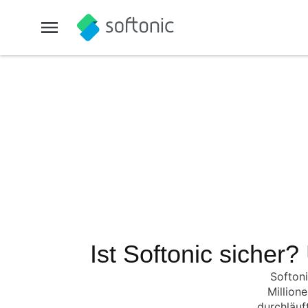
Ist Softonic sicher
Softoni
Million
durchläuf