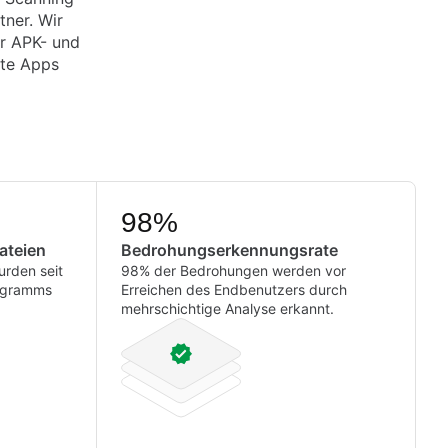
tner. Wir
er APK- und
kte Apps
98%
Dateien
Bedrohungserkennungsrate
urden seit
98% der Bedrohungen werden vor
rogramms
Erreichen des Endbenutzers durch
mehrschichtige Analyse erkannt.