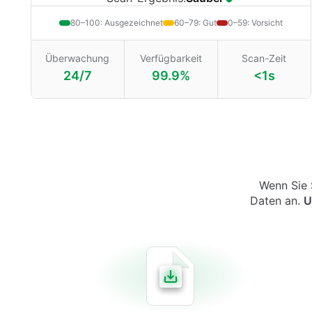
80–100: Ausgezeichnet
60–79: Gut
0–59: Vorsicht
Überwachung
Verfügbarkeit
Scan-Zeit
24/7
99.9%
<1s
Wenn Sie S
Daten an.
U