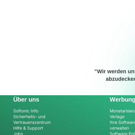
"Wir werden un
abzudecken
Über uns
Werbun
Softonic Info
Monetarisier
Sicherheits- und
Verlage
Vertrauenszentrum
Ihre Softwar
Hilfe & Support
verwalten
Jobs
Software Pol