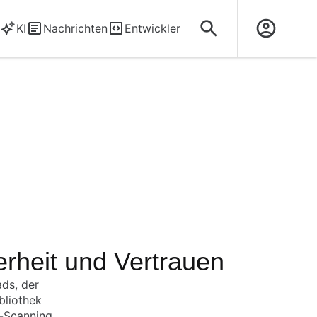
KI
Nachrichten
Entwickler
erheit und Vertrauen
ads, der
bliothek
t-Scanning