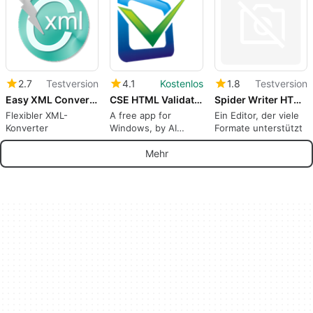
praktische
Anwendung, die...
2.7
Testversion
4.1
Kostenlos
1.8
Testversion
Easy XML Converter
CSE HTML Validator Lite
Spider Writer HTML Editor
Flexibler XML-
A free app for
Ein Editor, der viele
Konverter
Windows, by AI
Formate unterstützt
Internet Solutions.
Mehr