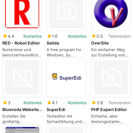
4.4
Kostenlos
1.6
Kostenlos
0.5
Testversion
RED - Robot Editor
Selida
OverSite
Kostenlose und
A free program for
Ein einfacher Weg
benutzerfreundliche
Windows, by
zur Erstellung von
IDE
Amaryllis.
Lageplänen
3
Kostenlos
4.1
Kostenlos
3.8
Testversion
Bluevoda Website Builder
SuperEdi
PHP Expert Editor
Erstellen Sie
Texteditor mit
Einfache, aber
großartig
Syntaxfärbung und
leistungsstarke
aussehende
FTP
integrierte PHP-
Websites ohne
Entwicklungsumgebu