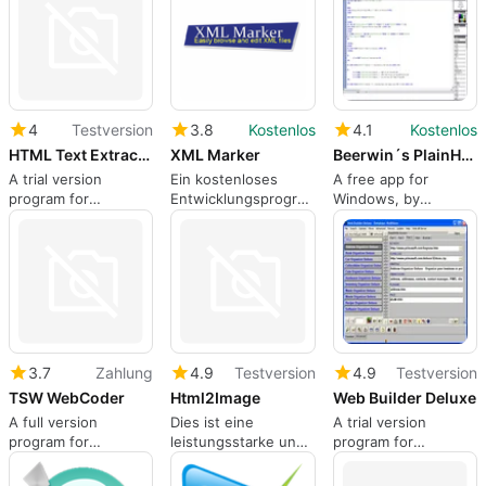
4
Testversion
3.8
Kostenlos
4.1
Kostenlos
HTML Text Extractor
XML Marker
Beerwin´s PlainHTML
A trial version
Ein kostenloses
A free app for
program for
Entwicklungsprogramm
Windows, by
Windows, by Iconico.
für Windows
Beerwin.
3.7
Zahlung
4.9
Testversion
4.9
Testversion
TSW WebCoder
Html2Image
Web Builder Deluxe
A full version
Dies ist eine
A trial version
program for
leistungsstarke und
program for
Windows, by Tsware.
einfach zu
Windows, by
bedienende
Primasoft.