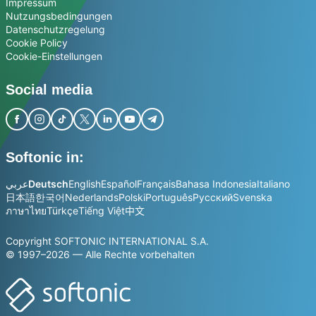
Impressum
Nutzungsbedingungen
Datenschutzregelung
Cookie Policy
Cookie-Einstellungen
Social media
Softonic in:
عربي
Deutsch
English
Español
Français
Bahasa Indonesia
Italiano
日本語
한국어
Nederlands
Polski
Português
Русский
Svenska
ภาษาไทย
Türkçe
Tiếng Việt
中文
Copyright SOFTONIC INTERNATIONAL S.A.
© 1997–2026 — Alle Rechte vorbehalten