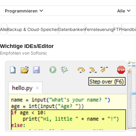
Programmieren
Alle
Alle
Backup & Cloud-Speicher
Datenbanken
Fernsteuerung
FTP
Handbü
Wichtige IDEs/Editor
Empfohlen von Softonic