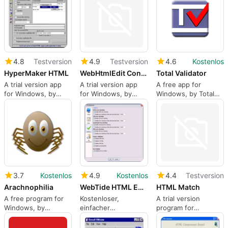
Programmierkenntnisse
4.8
Testversion
4.9
Testversion
4.6
Kostenlos
HyperMaker HTML
WebHtmlEdit Control
Total Validator
A trial version app
A trial version app
A free app for
for Windows, by
for Windows, by
Windows, by Total
Bersoft.
jitbit.
Validator.
3.7
Kostenlos
4.9
Kostenlos
4.4
Testversion
Arachnophilia
WebTide HTML Editor
HTML Match
A free program for
Kostenloser,
A trial version
Windows, by
einfacher
program for
Arachnoid.
Programmiereditor
Windows, by
Saltybrine.