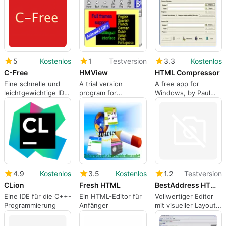
5
Kostenlos
1
Testversion
3.3
Kostenlos
C-Free
HMView
HTML Compressor
Eine schnelle und
A trial version
A free app for
leichtgewichtige IDE
program for
Windows, by Paul
für C/C++
Windows, by
Shen.
Bersoft.
4.9
Kostenlos
3.5
Kostenlos
1.2
Testversion
CLion
Fresh HTML
BestAddress HTML Editor 2006
Eine IDE für die C++-
Ein HTML-Editor für
Vollwertiger Editor
Programmierung
Anfänger
mit visueller Layout-
Ansicht