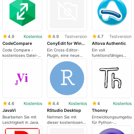
4.9
Kostenlos
4.9
Testversion
4.7
Testversion
CodeCompare
ConyEdit for Windows
Altova Authentic
Code Compare -
Ein Cross-Editor-
Ein voll
kostenloses Datei-
Plugin, eine neue
funktionsfähiges
und Ordner-
Möglichkeit, Code
XML-
Differenzierungs-
oder Text zu
Inhaltsautorenwerkze
und
bearbeiten.
und
Zusammenführungstool,
Bearbeitungswerkzeu
Visual Studio
integriert.
4.6
Kostenlos
4.4
Kostenlos
4
Kostenlos
JavaVi
RStudio Desktop
Thonny
Bearbeiten Sie mit
Nehmen Sie mit
Entwicklungsumgebu
Leichtigkeit in Java.
dieser kostenlosen
für Python-
App die Kontrolle
Codierung
über Ihren R-Code.