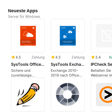
Neueste Apps
Server für Windows
4.5
Zahlung
4.5
Zahlung
3.4
K
SysTools Office 365 Migration Tool
SysTools Exchange to Office 365 Migration Tool
Sichere und
Exchange 2010–
Behalten Sie 
zuverlässige
2019 nach Office
Webserver i
Microsoft 365
365 mit Delta- und
und diagnost
Postfachmigration
Batch-
Sie Probleme
Lösung
Unterstützung
migrieren