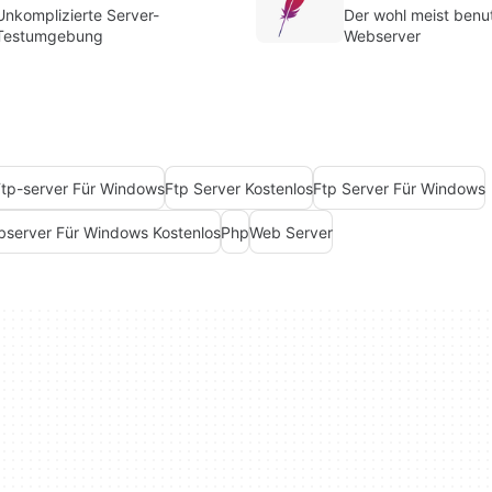
Unkomplizierte Server-
Der wohl meist benu
Testumgebung
Webserver
Ftp-server Für Windows
Ftp Server Kostenlos
Ftp Server Für Windows
server Für Windows Kostenlos
Php
Web Server