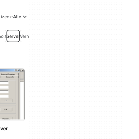
Lizenz:
Alle
ols
Server
Vernetzung
Webentwicklung
ver