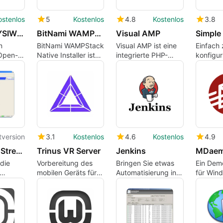
ostenlos
5
Kostenlos
4.8
Kostenlos
3.8
UEditor WYSIWYG HTML Editor
BitNami WAMPStack
Visual AMP
Simple
n
BitNami WAMPStack
Visual AMP ist eine
Einfach 
 Open-
Native Installer ist
integrierte PHP-
konfigur
L-
eine einfach zu
Umgebung für
DNS- u
er die
installierende
kleine und mittlere
Server
on
Umgebung zur
Unternehmen und
lten
Entwicklung und
Entwickler.
Bereitstellung von
PHP-Anwendungen.
tversion
3.1
Kostenlos
4.6
Kostenlos
4.9
Webserver Stress Tool
Trinus VR Server
Jenkins
die
Vorbereitung des
Bringen Sie etwas
Ein De
mobilen Geräts für
Automatisierung in
für Win
VR
Ihr Projekt mit
alt-n-te
Jenkins
ltd.