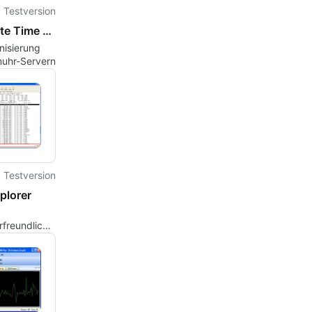
Testversion
Absolute Time Corrector
nisierung
muhr-Servern
Testversion
plorer
freundlicher
nt für die
Verwaltung