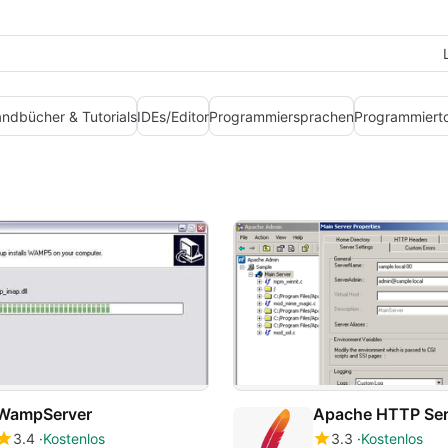
ndbücher & Tutorials
IDEs/Editor
Programmiersprachen
Programmierto
WampServer
Apache HTTP Ser
3.4
Kostenlos
3.3
Kostenlos