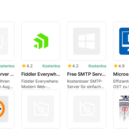
ostenlos
4.2
Kostenlos
4.2
Kostenlos
4.9
IPCheck Server Monitor
Fiddler Everywhere
Free SMTP Server
Ihren
Fiddler Everywhere:
Kostenloser SMTP-
Effizien
m Auge
Modern Web-
Server für einfache
OST zu
izieren
Debugging-Proxy
E-Mail-Versendung
Konvert
 sofort