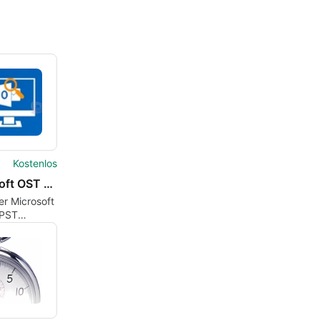
Kostenlos
Microsoft OST To PST Converter Wizard
ter Microsoft
 PST
er