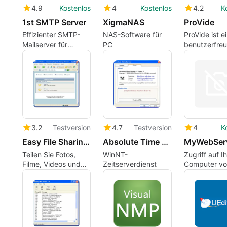
4.9
Kostenlos
4
Kostenlos
4.2
K
1st SMTP Server
XigmaNAS
ProVide
Effizienter SMTP-
NAS-Software für
ProVide ist e
Mailserver für
PC
benutzerfreu
Windows
Softwarelösu
sichere
Handhabung
Dateien.
3.2
Testversion
4.7
Testversion
4
K
Easy File Sharing Web Server
Absolute Time Server
MyWebSer
Teilen Sie Fotos,
WinNT-
Zugriff auf I
Filme, Videos und
Zeitserverdienst
Computer vo
MP3s über eine
jedem Ort au
webbasierte
Schnittstelle