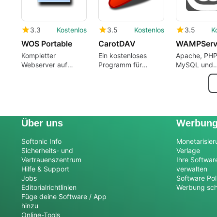
3.3
Kostenlos
3.5
Kostenlos
3.5
K
WOS Portable
CarotDAV
WAMPServ
Kompletter
Ein kostenloses
Apache, PHP
Webserver auf
Programm für
MySQL und
einem USB-Stick
Websites und Blogs
phpMyAdmin
für Windows
Knopfdruck
bearbeiten
Über uns
Werbun
Softonic Info
Monetarisier
Sicherheits- und
Verlage
Vertrauenszentrum
Ihre Softwar
Hilfe & Support
verwalten
Jobs
Software Pol
Editorialrichtlinien
Werbung sch
Füge deine Software / App
hinzu
Online-Tools