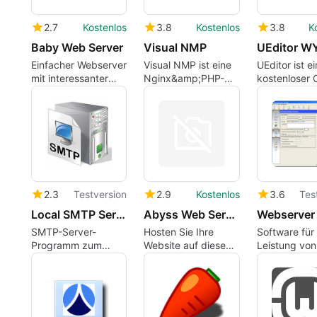
2.7
Kostenlos
3.8
Kostenlos
3.8
K
Baby Web Server
Visual NMP
Einfacher Webserver
Visual NMP ist eine
UEditor ist ei
mit interessanter
Nginx&amp;PHP-
kostenloser
Funktionalität
Integrationsumgebung
Source-HTM
für Unternehmen.
Texteditor, d
Erstellung v
Website-Inha
vereinfacht.
2.3
Testversion
2.9
Kostenlos
3.6
Tes
Local SMTP Server
Abyss Web Server
SMTP-Server-
Hosten Sie Ihre
Software für 
Programm zum
Website auf diesem
Leistung von
direkten Senden
kostenlosen
Webservern
von E-Mails
Windows-Server