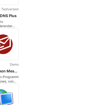
Testversion
 DNS Plus
zu
ierender
nd DHCP-
Demo
MDaemon Messaging Server
mo-Programm
dows, von
chnologies-