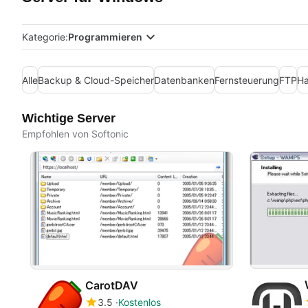
Kategorie:
Programmieren
Alle
Backup & Cloud-Speicher
Datenbanken
Fernsteuerung
FTP
Ha
Wichtige Server
Empfohlen von Softonic
CarotDAV
3.5
Kostenlos