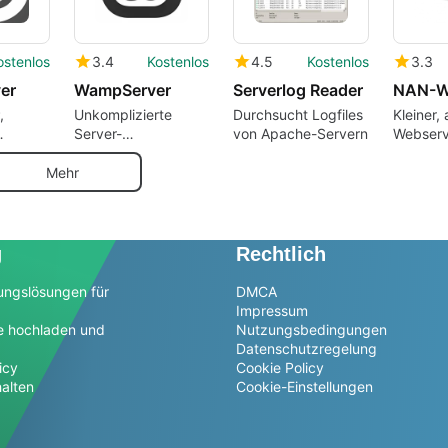
ostenlos
3.4
Kostenlos
4.5
Kostenlos
3.3
er
WampServer
Serverlog Reader
NAN-W
,
Unkomplizierte
Durchsucht Logfiles
Kleiner, 
Server-
von Apache-Servern
Webserv
 auf
Testumgebung
Unterst
Mehr
g
Rechtlich
ungslösungen für
DMCA
Impressum
e hochladen und
Nutzungsbedingungen
Datenschutzregelung
icy
Cookie Policy
alten
Cookie-Einstellungen