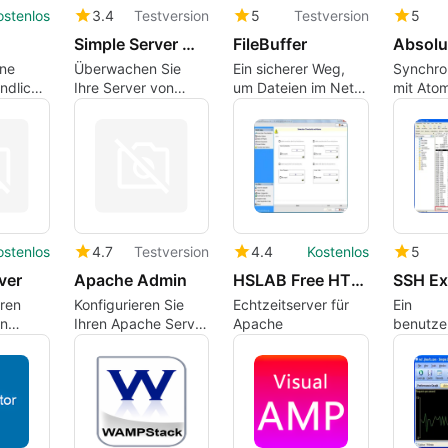
ostenlos
3.4
Testversion
5
Testversion
5
Simple Server Monitor
FileBuffer
ine
Überwachen Sie
Ein sicherer Weg,
Synchro
ndliche
Ihre Server von
um Dateien im Netz
mit Ato
ng für
Ihrem Desktop aus
zu teilen, zu
übertragen und
 von
auszutauschen
ostenlos
4.7
Testversion
4.4
Kostenlos
5
ver
Apache Admin
HSLAB Free HTTP Monitor
SSH Ex
hren
Konfigurieren Sie
Echtzeitserver für
Ein
n
Ihren Apache Server
Apache
benutzer
s
so, wie Sie ihn
SSH-Clie
brauchen
Server-