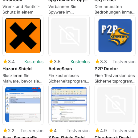
Viren- und Rootkit-
Verbannen Sie
Den neuesten
Schutz in einem
Spyware im
Bedrohungen immer
Handumdrehen von
einen Schritt voraus
Ihrem Rechner
3.4
Kostenlos
3.5
Kostenlos
3.3
Testversion
Hazard Shield
ActiveScan
P2P Doctor
Blockieren Sie
Ein kostenloses
Eine Testversion des
Malware, bevor sie
Sicherheitsprogramm
Sicherheitsprogramms
angreift
für Windows
für Windows
2.2
Testversion
4
Testversion
4.9
Testversion
Easy SpywareRemover
XSpy Shield Gold
Cloudmark Desktop