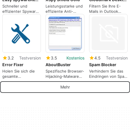
Schneller und
Leistungsstarke und
Filtern Sie Ihre E-
effizienter Spyware-
effiziente Anti-
Mails in Outlook
Killer
Spyware-Lösung
nach Spam und
Phishing
3.2
Testversion
3.5
Kostenlos
4.5
Testversion
Error Fixer
AboutBuster
Spam Blocker
Holen Sie sich die
Spezifische Browser-
Verhindern Sie das
gesamte
Hijacking-Malware
Eindringen von Spam
Rechenleistung Ihres
beseitigen
in Ihren Posteingang
PCs mit einem
Mehr
einfachen Scan
zurück