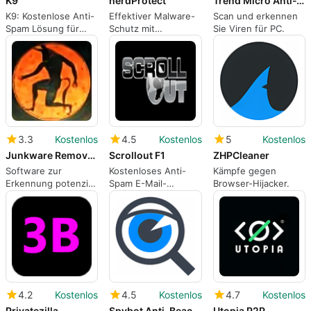
K9
herdProtect
Trend Micro Anti-Threat Toolkit
K9: Kostenlose Anti-
Effektiver Malware-
Scan und erkennen
Spam Lösung für
Schutz mit
Sie Viren für PC.
Windows
herdProtect
3.3
Kostenlos
4.5
Kostenlos
5
Kostenlos
Junkware Removal Tool
Scrollout F1
ZHPCleaner
Software zur
Kostenloses Anti-
Kämpfe gegen
Erkennung potenziell
Spam E-Mail-
Browser-Hijacker.
unerwünschter
Gateway
Programme aus
einem
Betriebssystem
4.2
Kostenlos
4.5
Kostenlos
4.7
Kostenlos
Privatezilla
Spybot Anti-Beacon
Utopia P2P