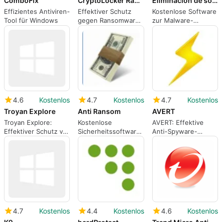
ComboFix
CryptoLocker Ransomware
Eliminacion de software malintencionado
Effizientes Antiviren-
Effektiver Schutz
Kostenlose Software
Tool für Windows
gegen Ransomware
zur Malware-
und Malware
Entfernung
4.6
Kostenlos
4.7
Kostenlos
4.7
Kostenlos
Troyan Explore
Anti Ransom
AVERT
Troyan Explore:
Kostenlose
AVERT: Effektive
Effektiver Schutz vor
Sicherheitssoftware
Anti-Spyware-
Spam und Spyware
gegen Ransomware
Lösung für Windows
4.7
Kostenlos
4.4
Kostenlos
4.6
Kostenlos