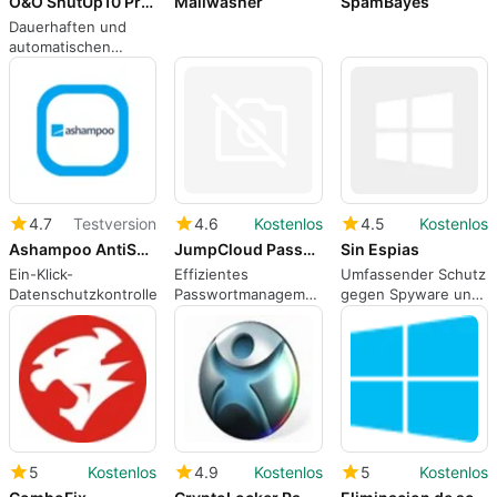
O&O ShutUp10 Premium
Mailwasher
SpamBayes
Dauerhaften und
automatischen
Datenschutz
4.7
Testversion
4.6
Kostenlos
4.5
Kostenlos
Ashampoo AntiSpy Pro
JumpCloud Password Manager
Sin Espias
Ein-Klick-
Effizientes
Umfassender Schutz
Datenschutzkontrolle
Passwortmanagement
gegen Spyware und
mit JumpCloud
Adware
5
Kostenlos
4.9
Kostenlos
5
Kostenlos