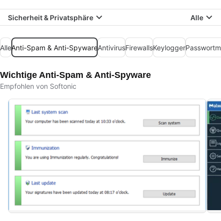
Sicherheit & Privatsphäre
Alle
Alle
Anti-Spam & Anti-Spyware
Antivirus
Firewalls
Keylogger
Passwortm
Wichtige Anti-Spam & Anti-Spyware
Empfohlen von Softonic