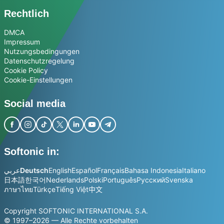
Rechtlich
DMCA
Impressum
Nutzungsbedingungen
Datenschutzregelung
Cookie Policy
Cookie-Einstellungen
Social media
Softonic in:
عربي
Deutsch
English
Español
Français
Bahasa Indonesia
Italiano
日本語
한국어
Nederlands
Polski
Português
Русский
Svenska
ภาษาไทย
Türkçe
Tiếng Việt
中文
Copyright SOFTONIC INTERNATIONAL S.A.
© 1997–2026 — Alle Rechte vorbehalten