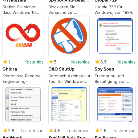
Stellen Sie sicher,
Blockieren Sie
Utopia P2P für
dass Windows 10
Versuche zur
Windows, von 1984
den
Datensammlung.
Group LP.
Datenschutzrichtlinien
entspricht.
1
Kostenlos
5
Kostenlos
3.5
Kostenlos
Ghidra
O&O ShutUp
Spy Soap
Kostenlose Reverse-
Datenschutzeinstellungen-
Erkennung und
Engineering-
Tool für Windows-
Beseitigung von
Software
PCs
Spyware, Keyloggern
und anderen
Trackware-
Komponenten
2.8
Testversion
4.5
Testversion
2.5
Testversion
AntiHook
SpyWall Anti-Spyware
SpyEraser