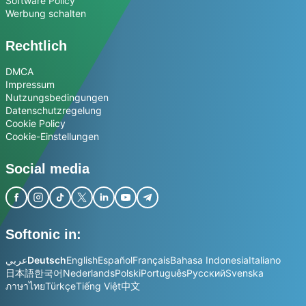
Software Policy
Werbung schalten
Rechtlich
DMCA
Impressum
Nutzungsbedingungen
Datenschutzregelung
Cookie Policy
Cookie-Einstellungen
Social media
Softonic in:
عربي
Deutsch
English
Español
Français
Bahasa Indonesia
Italiano
日本語
한국어
Nederlands
Polski
Português
Русский
Svenska
ภาษาไทย
Türkçe
Tiếng Việt
中文