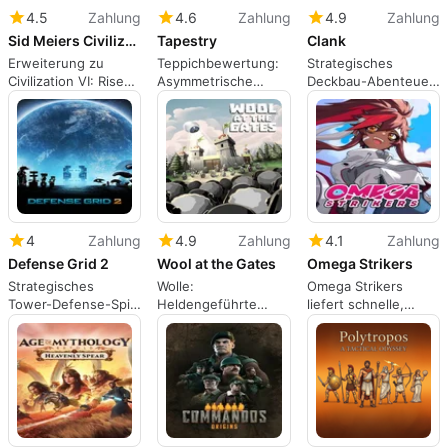
4.5
Zahlung
4.6
Zahlung
4.9
Zahlung
Sid Meiers Civilization VI: Rise and Fall
Tapestry
Clank
Erweiterung zu
Teppichbewertung:
Strategisches
Civilization VI: Rise
Asymmetrische
Deckbau-Abenteuer
and Fall
Großstrategie mit
in Clank!
Schwerpunkt auf
langfristiger Planung
4
Zahlung
4.9
Zahlung
4.1
Zahlung
Defense Grid 2
Wool at the Gates
Omega Strikers
Strategisches
Wolle:
Omega Strikers
Tower-Defense-Spiel
Heldengeführte
liefert schnelle,
für Windows
taktische
taktische 3v3-Action
Verteidigung gegen
mit
die Schafokalypse
charaktergetriebenem
Kampf