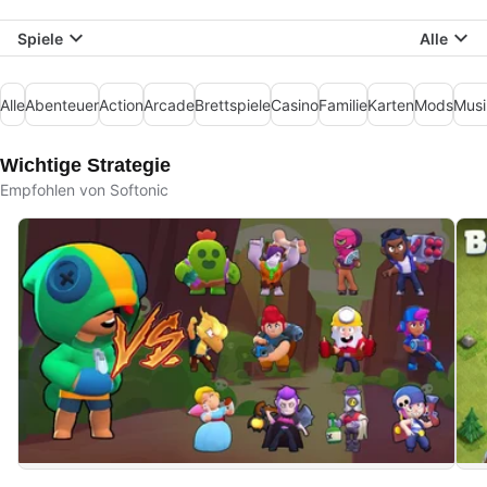
Spiele
Alle
Alle
Abenteuer
Action
Arcade
Brettspiele
Casino
Familie
Karten
Mods
Musi
Wichtige Strategie
Empfohlen von Softonic