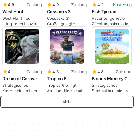
4.9
Zahlung
4.9
Zahlung
4.2
Kostenlos
West Hunt
Cossacks 3
Fish Tycoon
West Hunt neu
Cossacks 3:
Patientengenetik-
interpretiert soziale
Großangelegte
Züchtungssimulation,
Deduktion in einem
historische RTS mit
die kontinuierliche
spannenden
massiven Schlachten
Pflege und
Western-Setting
Entdeckung belohnt
4
Zahlung
4.6
Zahlung
4.8
Zahlung
Dream of Corpse Lady
Tropico 6
Bloons Monkey City
Strategisches
Tropico 6 bringt
Strategisches
Kartenspiel mit der
Archipel-Herrschaft
Stadtaufbauspiel mit
Corpse Lady
und politisches
Tower Defense-
Theater ins Spiel
Elementen
Mehr