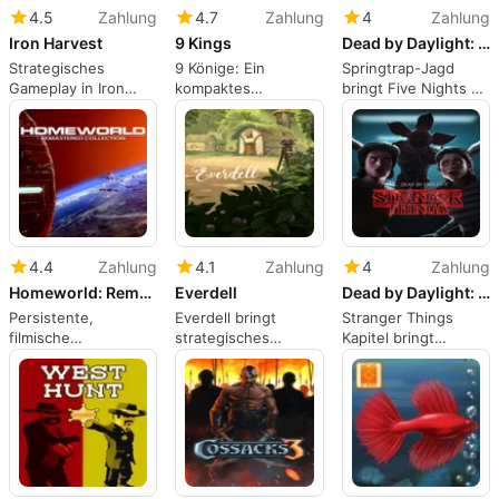
4.5
Zahlung
4.7
Zahlung
4
Zahlung
Iron Harvest
9 Kings
Dead by Daylight: Five Nights at Freddys
Strategisches
9 Könige: Ein
Springtrap-Jagd
Gameplay in Iron
kompaktes
bringt Five Nights at
Harvest
Roguelike-
Freddy's in Dead by
Königreichsaufbau-
Daylight
Spiel, das für
Experimente
entwickelt wurde
4.4
Zahlung
4.1
Zahlung
4
Zahlung
Homeworld: Remastered Collection
Everdell
Dead by Daylight: Stranger Things Chapter
Persistente,
Everdell bringt
Stranger Things
filmische
strategisches
Kapitel bringt
Flottenstrategie für
Stadtbauen im Wald
Hawkins in Dead by
nachdenkliche
auf den PC-Tisch
Daylight Jagden
Space-RTS-Spieler