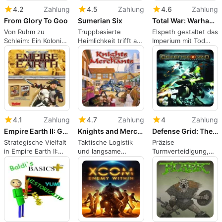
4.2
Zahlung
4.5
Zahlung
4.6
Zahlung
From Glory To Goo
Sumerian Six
Total War: Warhammer III - Thrones of Decay: Elspeth
Von Ruhm zu
Truppbasierte
Elspeth gestaltet das
Schleim: Ein Kolonie-
Heimlichkeit trifft auf
Imperium mit Tod
RTS des
okkulte Taktiken des
magie und
unermüdlichen
Zweiten Weltkriegs
experimenteller
Überlebens gegen
in einem pulpigen
Artillerie neu
Aliens
Abenteuer
4.1
Zahlung
4.7
Zahlung
4
Zahlung
Empire Earth II: Gold Edition
Knights and Merchants: The Peasants Rebellion
Defense Grid: The Awakening
Strategische Vielfalt
Taktische Logistik
Präzise
in Empire Earth II:
und langsame
Turmverteidigung,
Gold Edition
Strategie in einem
die Planung und
mittelalterlichen RTS
Optimierung belohnt