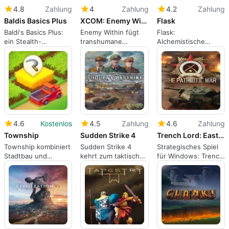
4.8
Zahlung
4
Zahlung
4.2
Zahlung
Baldis Basics Plus
XCOM: Enemy Within
Flask
Baldi's Basics Plus:
Enemy Within fügt
Flask:
ein Stealth-
transhumane
Alchemistische
Roguelike, das 90er-
Upgrades und
Roguelike-Auto-
Jahre Edutainment
härteres taktisches
Battler mit einer
parodiert
Spiel hinzu
Hypothekenwendung
4.6
Kostenlos
4.5
Zahlung
4.6
Zahlung
Township
Sudden Strike 4
Trench Lord: Eastern Front
Township kombiniert
Sudden Strike 4
Strategisches Spiel
Stadtbau und
kehrt zum taktischen
für Windows: Trench
Landwirtschaft zu
Zweiten Weltkrieg-
Lord
einer lässigen
Kampf zurück
Strategie