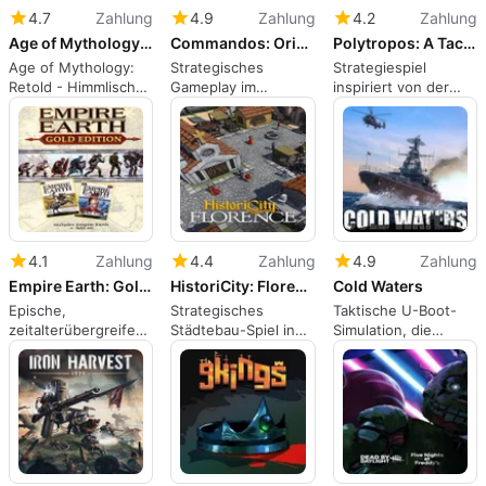
4.7
Zahlung
4.9
Zahlung
4.2
Zahlung
Age of Mythology: Retold - Heavenly Spear
Commandos: Origins
Polytropos: A Tactical Odyssey
Age of Mythology:
Strategisches
Strategiespiel
Retold - Himmlischer
Gameplay im
inspiriert von der
Speer bringt
Commandos: Origins
griechischen
japanischen
Mythologie
Pantheon
4.1
Zahlung
4.4
Zahlung
4.9
Zahlung
Empire Earth: Gold Edition
HistoriCity: Florence
Cold Waters
Epische,
Strategisches
Taktische U-Boot-
zeitalterübergreifende
Städtebau-Spiel in
Simulation, die
RTS, die Kampagnen
Renaissance-
geduldiges,
und
Umgebung
methodisches
benutzerdefinierte
Kommando belohnt
Szenarien bietet