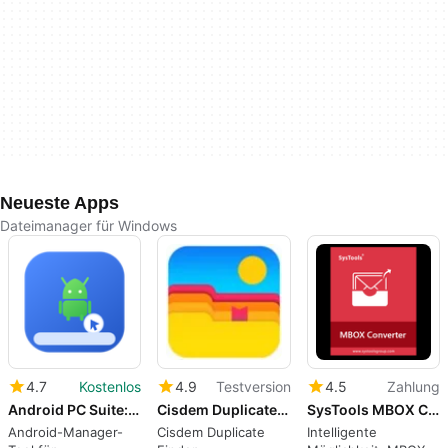
Neueste Apps
Dateimanager für Windows
4.7
Kostenlos
4.9
Testversion
4.5
Zahlung
Android PC Suite: Manager, Mirror and Remote Control
Cisdem Duplicate Finder
SysTools MBOX Converter Tool
Android-Manager-
Cisdem Duplicate
Intelligente