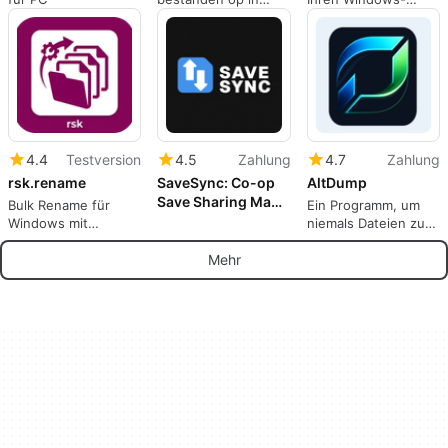
meerdere kleinere
Desktop mit
delen op basis van
intelligenter
grootte, datum, jaar,
Sortierung und
mapp
schneller Suche.
4.4
Testversion
4.5
Zahlung
4.7
Zahlung
rsk.rename
SaveSync: Co-op
AltDump
Save Sharing Made
Bulk Rename für
Ein Programm, um
Easy
Windows mit
niemals Dateien zu
Vorschau, Presets
verlieren
und Commandline
Mehr