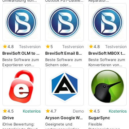
Umwandlung von
Outlook PST-Dateien
Reparatur
ICS-Dateien in 10
in 13+ Dateiformate
beschädigter PST-
verschiedene
Dateien und
Formate im Batch-
Wiederherstellung
Modus
von E-Mails aus PST-
Dateien
4.8
Testversion
5
Testversion
4.8
Testversion
BreviSoft OLM to PST Converter Tool
BreviSoft Email Backup Tool
BreviSoft MBOX to PST Converter Tool
Beste Software zum
Beste Software zum
Beste Software zum
Exportieren von
Sichern oder
Konvertieren von
Outlook für Mac
Migrieren von E-
MBOX-Dateien in
OLM in Windows
Mails aus mehr als
Outlook PST und
Outlook PST-Datei
60 E-Mail-Clients
andere Formate
4.5
Kostenlos
4.7
Demo
4.5
Kostenlos
iDrive
Aryson Google Workspace to Office 365 Migration Tool
SugarSync
iDrive Bewertung:
Geeignete und
Flexible