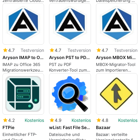
zentralisierte Cloud-
vertrauenswürdige
Dateispeicherung mit
Sicherung für
Software zur
SugarSync
mehrere Geräte
Migration von
Google Workspace
zu Office 365
4.7
Testversion
4.7
Testversion
4.7
Testversion
Aryson IMAP to Office 365 Migration Tool
Aryson PST to PDF Converter Tool
Aryson MBOX Migrator Tool
IMAP zu Office 365
PST zu PDF
MBOX-Migrator-Tool
Migrationswerkzeug
Konverter-Tool zum
zum Importieren
zum Übertragen von
Exportieren von
oder Migrieren von
IMAP-E-Mails nach
Outlook PST-Dateien
MBOX-Dateien in
O365
nach PDF
großen Mengen
4.2
Kostenlos
4.9
Kostenlos
4.8
Kostenlos
FTPie
wList: Fast File Search, Find/List Files
Bazaar
Einheitlicher FTP-
Dateisuche und
Bazaar: verteilte