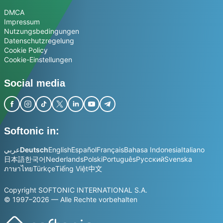
DMCA
Impressum
Nutzungsbedingungen
Datenschutzregelung
Cookie Policy
Cookie-Einstellungen
Social media
Softonic in:
عربي
Deutsch
English
Español
Français
Bahasa Indonesia
Italiano
日本語
한국어
Nederlands
Polski
Português
Русский
Svenska
ภาษาไทย
Türkçe
Tiếng Việt
中文
Copyright SOFTONIC INTERNATIONAL S.A.
© 1997–2026 — Alle Rechte vorbehalten