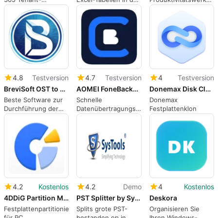
Migration für
CSV-Format in
für Ihre täglichen
Postfächer,
Minuten mit dem
Bürobedürfnisse
SharePoint und
BitRecover XLS zu
OneDrive
CSV-Konverter.
4.8
Testversion
4.7
Testversion
4
Testversion
BreviSoft OST to PST Converter Tool
AOMEI FoneBackup
Donemax Disk Clone
Beste Software zur
Schnelle
Donemax
Durchführung der
Datenübertragungs-
Festplattenklon
OST-zu-PST- und
und Backup-
anderen
Lösungen für
Formatkonvertierung
iPhone- und PC-
Nutzer
4.2
Kostenlos
4.2
Demo
4
Kostenlos
4DDiG Partition Manager
PST Splitter by SysTools
Deskora
Festplattenpartitionierungsverwaltungstool
Splits grote PST-
Organisieren Sie
für PC
bestanden op in
Ihren Windows-