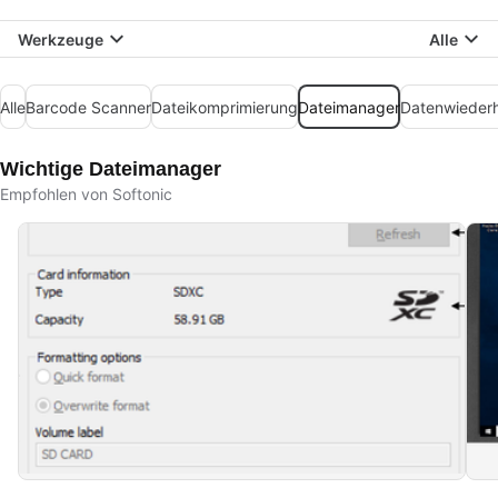
Werkzeuge
Alle
Alle
Barcode Scanner
Dateikomprimierung
Dateimanager
Datenwiederh
Wichtige Dateimanager
Empfohlen von Softonic