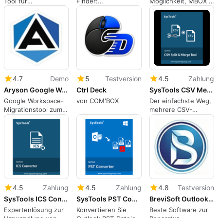
Tool für
Finder:
Möglichkeit, MBOX /
Dateiverwaltung,
inhaltsbewusste
MBS / MBX-Dateien
Spiegelung und
Bereinigung und
von 20+ E-Mail-
Fernsteuerung des
ähnliche
Clients zu
Geräts vom PC aus
Fotoerkennung für
exportieren
Windows
4.7
Demo
5
Testversion
4.5
Zahlung
Aryson Google Workspace Migration Tool
Ctrl Deck
SysTools CSV Merger Software
Google Workspace-
von COM'BOX
Der einfachste Weg,
Migrationstool zum
mehrere CSV-
Migrieren von
Dateien zu
Google Workspace-
kombinieren
E-Mails
4.5
Zahlung
4.5
Zahlung
4.8
Testversion
SysTools ICS Converter Tool
SysTools PST Converter Software
BreviSoft Outlook PST File Recovery Tool
Expertenlösung zur
Konvertieren Sie
Beste Software zur