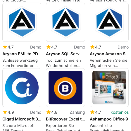
und Cloud-
Verzeichnisauflistung
Versionskontrolle für
Dateimanager für
neu gedacht
flexible Team-
Windows
Workflows
4.7
Demo
4.7
Demo
4.7
Demo
Aryson EML to PDF Converter
Aryson SQL Server Database Migration Tool
Aryson Amazon S3 to SharePoint Migration Tool
Schlüsselwerkzeug
Tool zum schnellen
Vereinfachen Sie die
zum Konvertieren
Wiederherstellen
Migration von
von EML in PDF und
von SharePoint
Amazon S3 zu
viele andere E-Mail-
Server MDF-
SharePoint ohne
Dateiformate
Datenbankdateien
Datenverlust.
und zum Extrahieren
aller Daten
4.9
Demo
4.8
Zahlung
4.7
Kostenlos
Cigati Microsoft 365 Tenant to Tenant Migration Tool
BitRecover Excel to CSV Converter
Ashampoo Office 9
Sichere Microsoft
Exportieren Sie
Wesentliche
365 Tenant-
Excel-Tabellen in das
Produktivitätswerkze