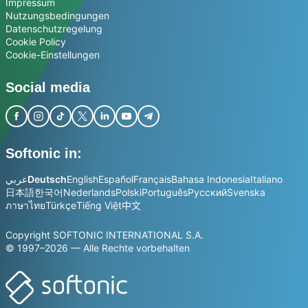
Impressum
Nutzungsbedingungen
Datenschutzregelung
Cookie Policy
Cookie-Einstellungen
Social media
Softonic in:
عربي
Deutsch
English
Español
Français
Bahasa Indonesia
Italiano
日本語
한국어
Nederlands
Polski
Português
Русский
Svenska
ภาษาไทย
Türkçe
Tiếng Việt
中文
Copyright SOFTONIC INTERNATIONAL S.A.
© 1997–2026 — Alle Rechte vorbehalten