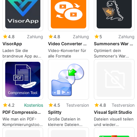
PST-Dateien
aufzuteilen.
4.8
Zahlung
4.8
Zahlung
5
Zahlung
VisorApp
Video Converter Any Formats
Summoners War Optimizer Pro
Laden Sie die
Video-Konverter für
Optimiert dein
brandneue App aus
alle Formate
Summoner's War
dem App Store
Erlebnis.
herunter.
4.2
Kostenlos
4.5
Testversion
4.8
Testversion
PDF Compression Tool
Splitty
Visual Split Studio
Wie man ein PDF-
Große Dateien in
Dateien visuell teilen
Komprimierungstool
kleinere Dateien
und wieder
verwendet
aufteilen
zusammenführen