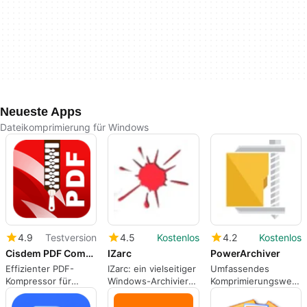
Neueste Apps
Dateikomprimierung für Windows
4.9
Testversion
4.5
Kostenlos
4.2
Kostenlos
Cisdem PDF Compressor
IZarc
PowerArchiver
Effizienter PDF-
IZarc: ein vielseitiger
Umfassendes
Kompressor für
Windows-Archivierer
Komprimierungswerkz
Windows
und Bildkonverter
für Windows