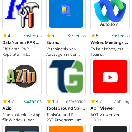
4
Kostenlos
5
Kostenlos
5
Kostenlos
DataNumen RAR Repair
Extract
Webex Meetings -Auto Join
Effiziente RAR-
Verständnis von
Es ist einfach, mit
Reparatur mit
Auszügen in der
Teams
DataNumen RAR
Dateikomprimierung
zusammenzuarbeiten.
Repair
4.7
Kostenlos
4.6
Testversion
4.7
Zahlung
AZip
ToolsGround Split Outlook PST
AOT Viewer
Eine kostenlose App
ToolsGround Split
AOT Viewer von
für Windows, von
PST-Programm, um
UGO1
Gdemont.
große PST-Dateien
einfach in mehrere