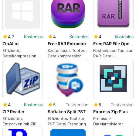
4.2
Kostenlos
4
Kostenlos
4
Kostenlos
ZipALot
Free RAR Extractor
Free RAR File Opener
Effiziente
Kostenloses Tool zur
Kostenloses Tool zur
Dateikompression
Dateikompression
RAR-Datei-
mit ZipALot
Entpackung
4
Kostenlos
5
Testversion
5
Testversion
ZIP Reader
Softaken Split PST
Express Zip Plus
Effizientes
Effizientes Tool zur
Premium-
Entpacken mit ZIP
PST-Datei-Trennung
Dateiarchivierer
Reader