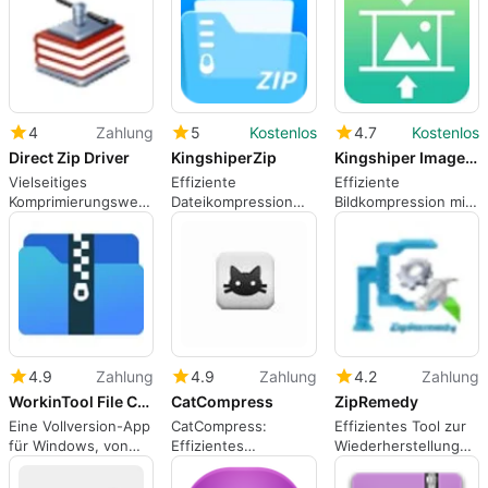
4
Zahlung
5
Kostenlos
4.7
Kostenlos
Direct Zip Driver
KingshiperZip
Kingshiper Image Compressor
Vielseitiges
Effiziente
Effiziente
Komprimierungswerkzeug
Dateikompression
Bildkompression mit
für Windows
mit KingshiperZip
Kingshiper
4.9
Zahlung
4.9
Zahlung
4.2
Zahlung
WorkinTool File Compressor
CatCompress
ZipRemedy
Eine Vollversion-App
CatCompress:
Effizientes Tool zur
für Windows, von
Effizientes
Wiederherstellung
WorkinTool.
Komprimieren von
von ZIP-Dateien
Dateien