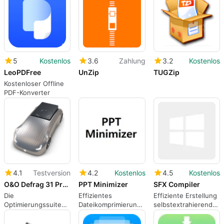
5
Kostenlos
3.6
Zahlung
3.2
Kostenlos
LeoPDFree
UnZip
TUGZip
Kostenloser Offline
PDF-Konverter
4.1
Testversion
4.2
Kostenlos
4.5
Kostenlos
O&O Defrag 31 Professional
PPT Minimizer
SFX Compiler
Die
Effizientes
Effiziente Erstellung
Optimierungssuite
Dateikomprimierungstool
selbstextrahierender
für Windows 11
für Bürodaten
Archive