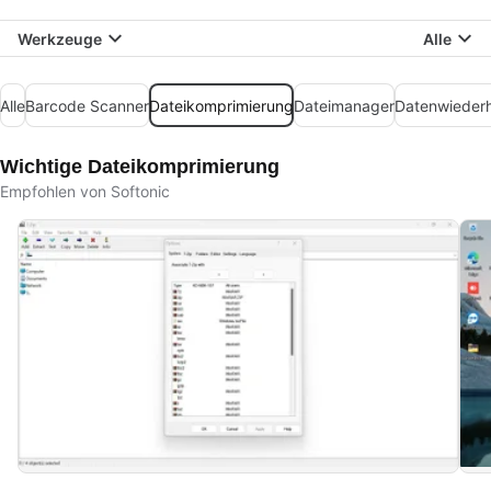
Werkzeuge
Alle
Alle
Barcode Scanner
Dateikomprimierung
Dateimanager
Datenwiederh
Wichtige Dateikomprimierung
Empfohlen von Softonic