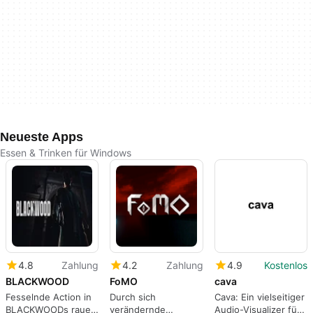
Neueste Apps
Essen & Trinken für Windows
4.8
Zahlung
4.2
Zahlung
4.9
Kostenlos
BLACKWOOD
FoMO
cava
Fesselnde Action in
Durch sich
Cava: Ein vielseitiger
BLACKWOODs rauer
verändernde
Audio-Visualizer für