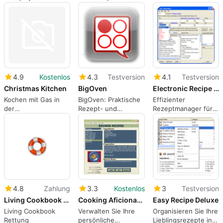
verschiedenen
jeden Anlass
Klassen
4.9
Kostenlos
4.3
Testversion
4.1
Testversion
Christmas Kitchen
BigOven
Electronic Recipe Manager
Kochen mit Gas in
BigOven: Praktische
Effizienter
der
Rezept- und
Rezeptmanager für
Weihnachtsküche
Essensplanung
Windows
4.8
Zahlung
3.3
Kostenlos
3
Testversion
Living Cookbook Rescue
Cooking Aficionado
Easy Recipe Deluxe
Living Cookbook
Verwalten Sie Ihre
Organisieren Sie Ihre
Rettung
persönliche
Lieblingsrezepte in