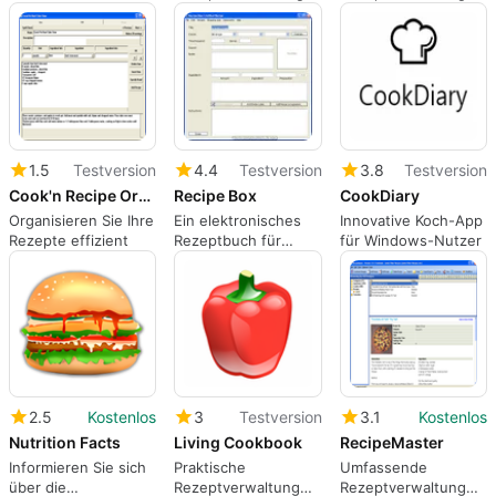
Weinsammlung
für Windows
für Windows
1.5
Testversion
4.4
Testversion
3.8
Testversion
Cook'n Recipe Organizer
Recipe Box
CookDiary
Organisieren Sie Ihre
Ein elektronisches
Innovative Koch-App
Rezepte effizient
Rezeptbuch für
für Windows-Nutzer
Köche
2.5
Kostenlos
3
Testversion
3.1
Kostenlos
Nutrition Facts
Living Cookbook
RecipeMaster
Informieren Sie sich
Praktische
Umfassende
über die
Rezeptverwaltung
Rezeptverwaltung