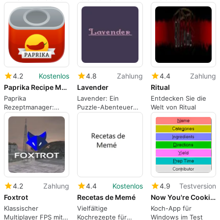
Erzählung
Albträume
Windows
entkommen
4.2
Kostenlos
4.8
Zahlung
4.4
Zahlung
Paprika Recipe Manager
Lavender
Ritual
Paprika
Lavender: Ein
Entdecken Sie die
Rezeptmanager:
Puzzle-Abenteuer
Welt von Ritual
Effiziente
mit Horror-
Rezeptorganisation
Elementen
4.2
Zahlung
4.4
Kostenlos
4.9
Testversion
Foxtrot
Recetas de Memé
Now You're Cooking
Klassischer
Vielfältige
Koch-App für
Multiplayer FPS mit
Kochrezepte für
Windows im Test