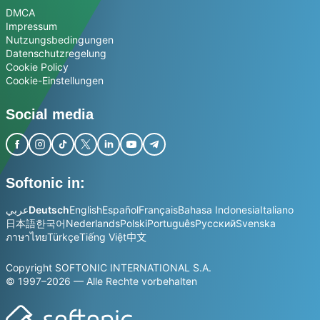
DMCA
Impressum
Nutzungsbedingungen
Datenschutzregelung
Cookie Policy
Cookie-Einstellungen
Social media
Softonic in:
عربي
Deutsch
English
Español
Français
Bahasa Indonesia
Italiano
日本語
한국어
Nederlands
Polski
Português
Русский
Svenska
ภาษาไทย
Türkçe
Tiếng Việt
中文
Copyright SOFTONIC INTERNATIONAL S.A.
© 1997–2026 — Alle Rechte vorbehalten