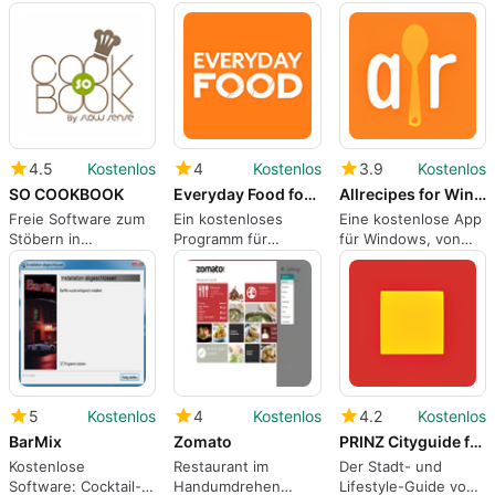
Nährwertangaben
mit Living Cookbook
mit RecipeMaster
von über 7.000
Lebensmitteln!
4.5
Kostenlos
4
Kostenlos
3.9
Kostenlos
SO COOKBOOK
Everyday Food for Windows 10
Allrecipes for Windows 10
Freie Software zum
Ein kostenloses
Eine kostenlose App
Stöbern in
Programm für
für Windows, von
Tausenden von
Windows, von
Allreceipes.com.
einzigartigen
Martha Stewart
Rezepten
Living Omnimedia.
5
Kostenlos
4
Kostenlos
4.2
Kostenlos
BarMix
Zomato
PRINZ Cityguide für Windows 10
Kostenlose
Restaurant im
Der Stadt- und
Software: Cocktail-
Handumdrehen
Lifestyle-Guide von