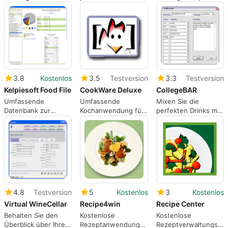
Rezeptsammlung
einer übersichtlichen
Datenbank
3.8
Kostenlos
3.5
Testversion
3.3
Testversion
Kelpiesoft Food File
CookWare Deluxe
CollegeBAR
Umfassende
Umfassende
Mixen Sie die
Datenbank zur
Kochanwendung für
perfekten Drinks mit
Lebensmittelernährung
Windows
diesem Begleiter für
die Bar
4.8
Testversion
5
Kostenlos
3
Kostenlos
Virtual WineCellar
Recipe4win
Recipe Center
Behalten Sie den
Kostenlose
Kostenlose
Überblick über Ihre
Rezeptanwendung
Rezeptverwaltungsso