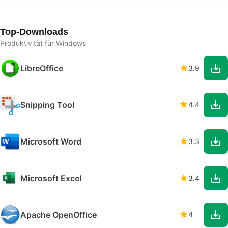
Top-Downloads
Produktivität für Windows
LibreOffice
3.9
Snipping Tool
4.4
Microsoft Word
3.3
Microsoft Excel
3.4
Apache OpenOffice
4