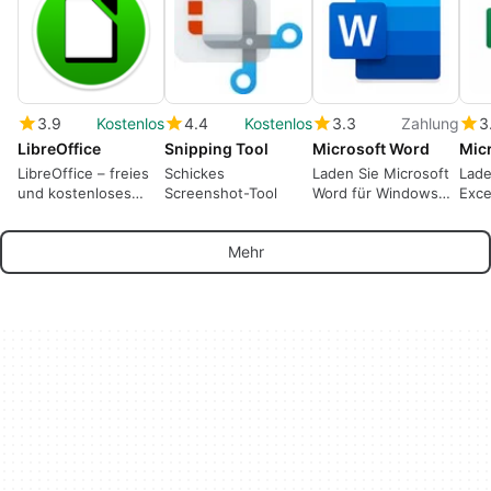
3.9
Kostenlos
4.4
Kostenlos
3.3
Zahlung
3
LibreOffice
Snipping Tool
Microsoft Word
Micr
LibreOffice – freies
Schickes
Laden Sie Microsoft
Lade
und kostenloses
Screenshot-Tool
Word für Windows
Exce
Office-Paket für
herunter: Der
kost
Freizeit und Beruf
ikonische
jetzt
Mehr
Textverarbeiter ist
Micr
bereit für den
Einsatz