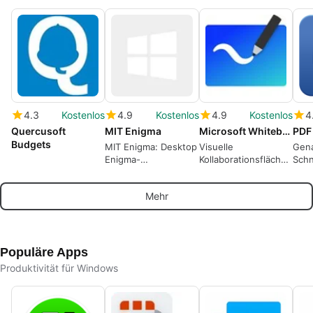
4.3
Kostenlos
4.9
Kostenlos
4.9
Kostenlos
4
Quercusoft
MIT Enigma
Microsoft Whiteboard
Budgets
MIT Enigma: Desktop
Visuelle
Gena
Enigma-
Kollaborationsfläche
Schn
Maschinenemulation
für hybride Teams
Offl
zur
und
Mehr
Textverschlüsselung
Klassenraumarbeit
Populäre Apps
Produktivität für Windows