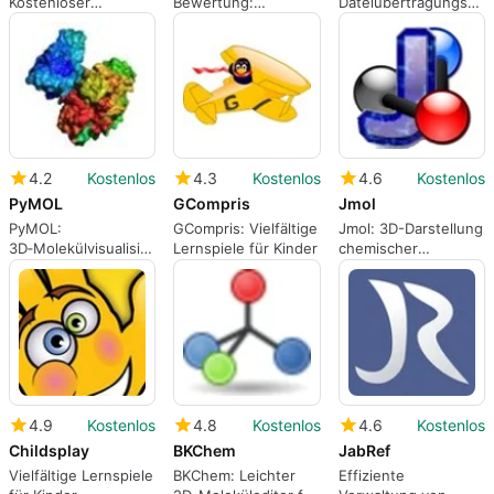
Kostenloser
Bewertung:
Dateiübertragungspr
Diagramm- und
fortgeschrittenes
für Windows
Flussdiagramm-
Mind-Mapping für
Generator für
Forschung, Lehre
visuelle Prozesse
und Projekte
4.2
Kostenlos
4.3
Kostenlos
4.6
Kostenlos
PyMOL
GCompris
Jmol
PyMOL:
GCompris: Vielfältige
Jmol: 3D-Darstellung
3D‑Molekülvisualisierung
Lernspiele für Kinder
chemischer
für Forschung, Lehre
Strukturen
und Analyse
4.9
Kostenlos
4.8
Kostenlos
4.6
Kostenlos
Childsplay
BKChem
JabRef
Vielfältige Lernspiele
BKChem: Leichter
Effiziente