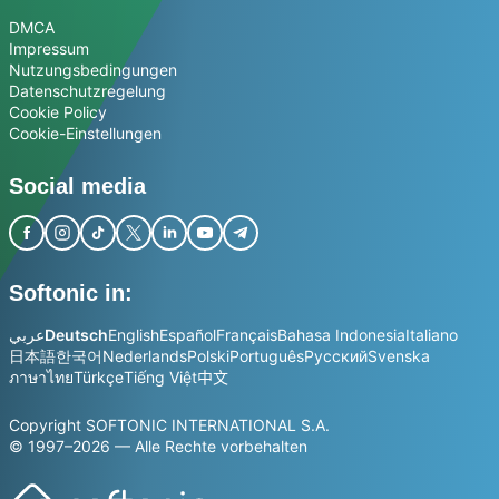
DMCA
Impressum
Nutzungsbedingungen
Datenschutzregelung
Cookie Policy
Cookie-Einstellungen
Social media
Softonic in:
عربي
Deutsch
English
Español
Français
Bahasa Indonesia
Italiano
日本語
한국어
Nederlands
Polski
Português
Русский
Svenska
ภาษาไทย
Türkçe
Tiếng Việt
中文
Copyright SOFTONIC INTERNATIONAL S.A.
© 1997–2026 — Alle Rechte vorbehalten