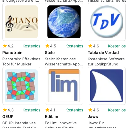
Bildungssoftware für
Wissenschafts-App
Wissenschaftsinteress
Schüler
für Windows
4.2
Kostenlos
4.5
Kostenlos
4.6
Kostenlos
Pianotrain
Stele
Tabla de Verdad
Pianotrain: Effektives
Stele: Kostenlose
Kostenlose Software
Tool für Musiker
Wissenschafts-App
zur Logikprüfung
für Windows
4.3
Kostenlos
4.1
Kostenlos
4.6
Kostenlos
GEUP
EdiLim
Jaws
GEUP: Interaktives
EdiLim: Innovative
Jaws: Ein