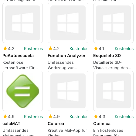
System für Online-
Anwendung
Grundschüler
Kurse
4.2
Kostenlos
4.2
Kostenlos
4.1
Kostenlos
PcAutoescuela
Function Analyzer
Esqueleto 3D
Kostenlose
Umfassendes
Detaillierte 3D-
Lernsoftware für
Werkzeug zur
Visualisierung des
Fahrprüfungen
Analyse
menschlichen
mathematischer
Skeletts
Funktionen
4.9
Kostenlos
4.9
Kostenlos
4.3
Kostenlos
calcMAT
Colorea
Quimica
Umfassendes
Kreative Mal-App für
Ein kostenloses
Mathematik- und
Kinder
Programm für