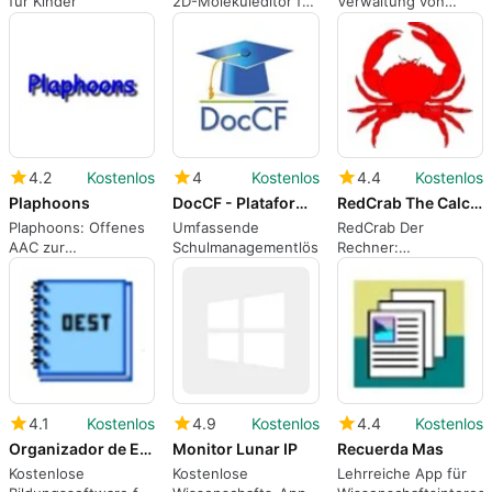
für Kinder
2D-Moleküleditor für
Verwaltung von
Diagramme in
Bibliografien mit
Publikationsqualität
JabRef
4.2
Kostenlos
4
Kostenlos
4.4
Kostenlos
Plaphoons
DocCF - Plataforma Gestión Escolar
RedCrab The Calculator
Plaphoons: Offenes
Umfassende
RedCrab Der
AAC zur
Schulmanagementlösung
Rechner:
Unterstützung von
Fortgeschrittenes
Lese- und
Mathematisches
Schreibfähigkeiten
Werkzeug
und
Computerzugang
4.1
Kostenlos
4.9
Kostenlos
4.4
Kostenlos
Organizador de Estudios Escolares
Monitor Lunar IP
Recuerda Mas
Kostenlose
Kostenlose
Lehrreiche App für