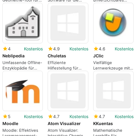
Geometrie-Tool für
Software für die
unverzichtbares
Windows
Bildung
Hilfsmittel für
Sehbehinderte
4
Kostenlos
4.9
Kostenlos
4.6
Kostenlos
Neblipedia
Chuletas
JClic
Umfassende Offline-
Effiziente
Vielfältige
Enzyklopädie für
Hilfestellung für
Lernwerkzeuge mit
Windows
Prüfungsunterlagen
JClic
5
Kostenlos
4.7
Kostenlos
4.7
Kostenlos
Moodle
Atom Visualizer
KKuentas
Moodle: Effektives
Atom Visualizer:
Mathematische
Lernmanagement-
Interaktive Chemie-
Lernhilfe für