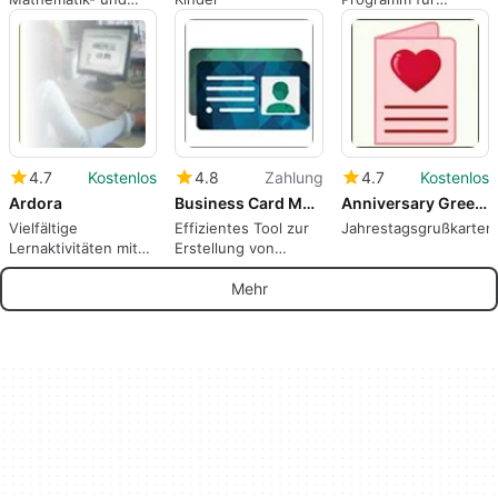
Wissenschaftswerkzeug
Windows, von Iván
García García.
4.7
Kostenlos
4.8
Zahlung
4.7
Kostenlos
Ardora
Business Card Maker Tool
Anniversary Greetings Card Maker
Vielfältige
Effizientes Tool zur
Jahrestagsgrußkartenh
Lernaktivitäten mit
Erstellung von
Ardora gestalten
Visitenkarten
Mehr