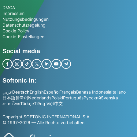
DMCA
Impressum
Nutzungsbedingungen
Datenschutzregelung
Cookie Policy
Cookie-Einstellungen
Social media
Softonic in:
عربي
Deutsch
English
Español
Français
Bahasa Indonesia
Italiano
日本語
한국어
Nederlands
Polski
Português
Русский
Svenska
ภาษาไทย
Türkçe
Tiếng Việt
中文
Copyright SOFTONIC INTERNATIONAL S.A.
© 1997–2026 — Alle Rechte vorbehalten