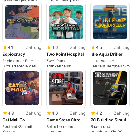
Systeme gestalten
mischt Lieferparodie
die Stadtplanung in
mit absurder
dieser Expansion um
Ragdoll-Komödie
4.1
Zahlung
4.6
Zahlung
4.5
Zahlung
Espiocracy
Two Point Hospital
Idle Aqua Driller
Espiokratie: Eine
Zwei Punkt
Unterwasser
Großstrategie des
Krankenhaus:
Leerlauf Bergbau Sim
Kalten Krieges der
Simulation auf
geheimen
höchstem Niveau
Einflussnahme
4.9
Zahlung
4.3
Zahlung
4.2
Zahlung
Cat Mail Co.
Game Store Chronicle
PC Building Simulator
Postamt-Sim mit
Betreibe deinen
Bauen und
Katzen
eigenen
reparieren Sie PCs in