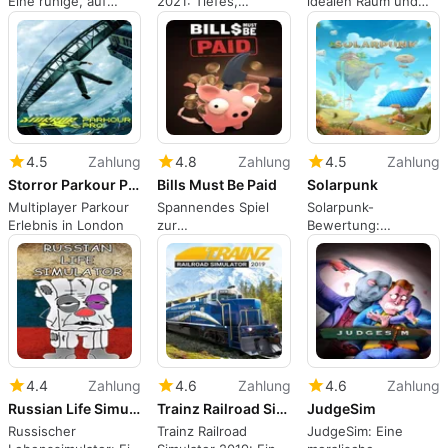
Eine ruhige, auf
2021: Tiefes,
idealen Raum und
Upgrades
datengestütztes
Arbeitsplatz in einem
basierende
Fußballmanagement
beruhigenden
Angelsimulation
auf dem PC
Sandbox
4.5
Zahlung
4.8
Zahlung
4.5
Zahlung
Storror Parkour Pro
Bills Must Be Paid
Solarpunk
Multiplayer Parkour
Spannendes Spiel
Solarpunk-
Erlebnis in London
zur
Bewertung:
Schuldenbewältigung
friedliches
Überleben und
Handwerk zwischen
schwebenden
Solarinseln
4.4
Zahlung
4.6
Zahlung
4.6
Zahlung
Russian Life Simulator
Trainz Railroad Simulator 2019
JudgeSim
Russischer
Trainz Railroad
JudgeSim: Eine