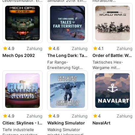
Lebenssimulator: Ein
Simulator 2019: Ein
moralische
kurzer, satirischer
Sandbox für
Gerichtssimulation,
inkrementeller
Bauherren und
die Ihr
Lebenssimulator
Zugführer
Urteilsvermögen
testet
4.9
Zahlung
4.6
Zahlung
4.1
Zahlung
Mech Ops 2092
The Long Dark: Tales from the Far Territory
Order of Battle: World War II
Far Range-
Taktisches Hex-
Erweiterung fügt
Wargame mit
Überleben in großer
operativer
Höhe und narrative
Versorgung und
Geschichten hinzu
Einheitensentwicklun
4.9
Zahlung
4.9
Zahlung
4
Zahlung
Cities: Skylines - Industries
Walking Simulator
NavalArt
Tiefe industrielle
Walking Simulator