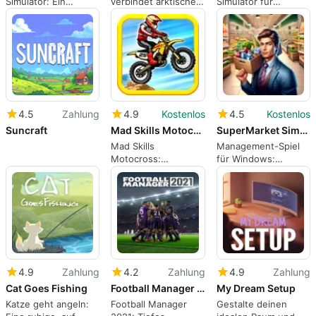
Simulator: Ein
verbindet arktisches
Simulator für
ruhiger Klinik-
Überleben mit
Windows
Simulator mit
düsteren
narrativer Tiefe
Kommandobeschlüssen
4.5
Zahlung
4.9
Kostenlos
4.5
Kostenlos
Suncraft
Mad Skills Motocross
SuperMarket Simulator 3D
Mad Skills
Management-Spiel
Motocross:
für Windows:
physikgetriebenes
SuperMarket
Side-Scrolling-
Simulator 3D
Motocross-
Rennsimulation
4.9
Zahlung
4.2
Zahlung
4.9
Zahlung
Cat Goes Fishing
Football Manager 2021
My Dream Setup
Katze geht angeln:
Football Manager
Gestalte deinen