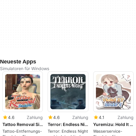
Neueste Apps
Simulatoren für Windows
4.6
Zahlung
4.6
Zahlung
4.1
Zahlung
Tattoo Removal Simulator
Terror: Endless Night
Yuremizu: Hold It Through the Shift
Tattoo-Entfernungs-
Terror: Endless Night
Wasserservice-