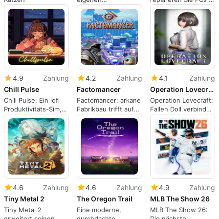
Videospielgeschäft
einer detaillierten
virtuellen Werkstatt
4.9
Zahlung
4.2
Zahlung
4.1
Zahlung
Chill Pulse
Factomancer
Operation Lovecraft: Fallen Doll
Chill Pulse: Ein lofi
Factomancer: arkane
Operation Lovecraft:
Produktivitäts-Sim,
Fabrikbau trifft auf
Fallen Doll verbindet
der fokussierte
Roguelite-Extraktion
Erwachsenensimulatio
Sitzungen belohnt
und -Optimierung
mit taktischem
Roguelike
4.6
Zahlung
4.6
Zahlung
4.9
Zahlung
Tiny Metal 2
The Oregon Trail
MLB The Show 26
Tiny Metal 2
Eine moderne,
MLB The Show 26:
erweitert seinen
durchdachte
Die nächste