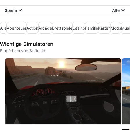
Spiele
Alle
Alle
Abenteuer
Action
Arcade
Brettspiele
Casino
Familie
Karten
Mods
Musi
Wichtige Simulatoren
Empfohlen von Softonic