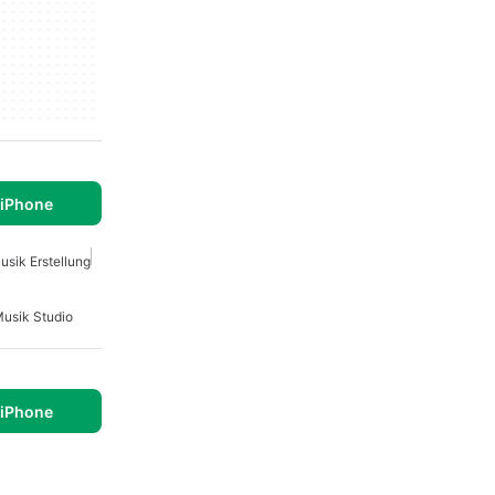
 iPhone
usik Erstellung
usik Studio
 iPhone