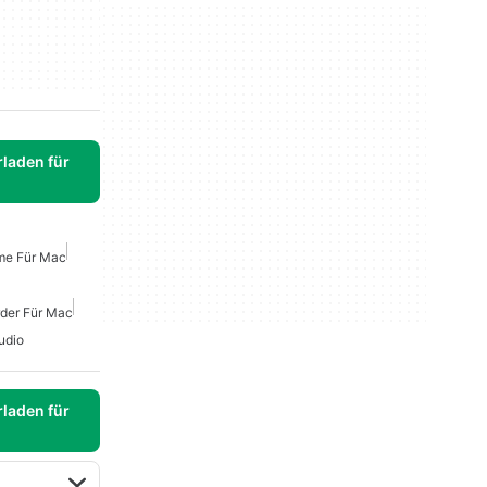
laden für
me Für Mac
rder Für Mac
udio
laden für