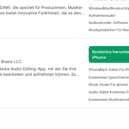
 (DAW), die speziell für Produzenten, Musiker
Windows
Mac
Musikschöp
re bietet innovative Funktionen, die es den…
Aufnahmestudio
Audiorekorder-Software
Musikproduktion Für Ma
Kostenlos herunter
iPhone
 Brains LLC.
starke Audio-Editing-App, mit der Sie Ihre
iPhone
Mp3-Editor Für I
se bearbeiten und aufnehmen können. Es…
Kostenloser Sprachrekor
Musik Studio Für Iphone
Audio-Editor Kostenlos F
Kostenloser Musikrekord