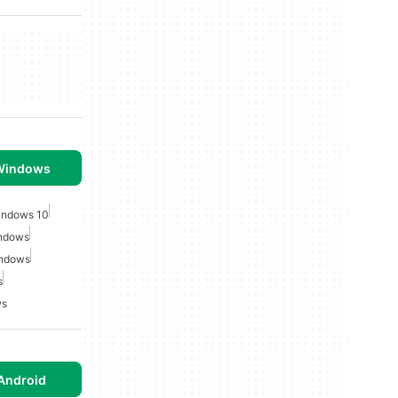
 Windows
indows 10
indows
indows
s
ws
Android