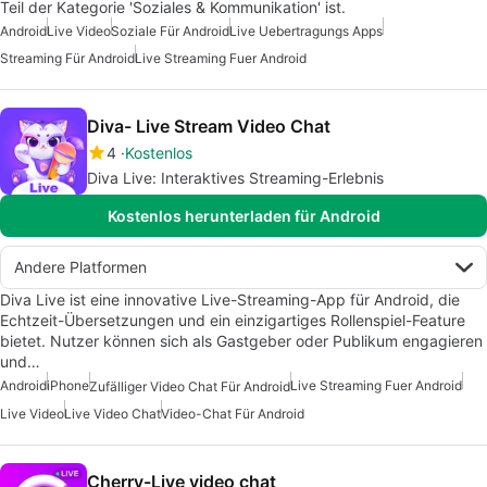
Teil der Kategorie 'Soziales & Kommunikation' ist.
Android
Live Video
Soziale Für Android
Live Uebertragungs Apps
Streaming Für Android
Live Streaming Fuer Android
Diva- Live Stream Video Chat
4
Kostenlos
Diva Live: Interaktives Streaming-Erlebnis
Kostenlos herunterladen für Android
Andere Platformen
Diva Live ist eine innovative Live-Streaming-App für Android, die
Echtzeit-Übersetzungen und ein einzigartiges Rollenspiel-Feature
bietet. Nutzer können sich als Gastgeber oder Publikum engagieren
und…
Android
iPhone
Live Streaming Fuer Android
Zufälliger Video Chat Für Android
Live Video
Live Video Chat
Video-Chat Für Android
Cherry-Live video chat