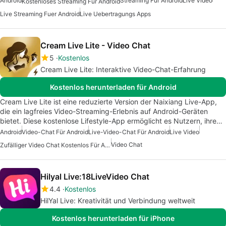
Android
Streaming Für Android
Live Video
Kostenloses Streaming Für Android
Live Streaming Fuer Android
Live Uebertragungs Apps
Cream Live Lite - Video Chat
5
Kostenlos
Cream Live Lite: Interaktive Video-Chat-Erfahrung
Kostenlos herunterladen für Android
Cream Live Lite ist eine reduzierte Version der Naixiang Live-App,
die ein lagfreies Video-Streaming-Erlebnis auf Android-Geräten
bietet. Diese kostenlose Lifestyle-App ermöglicht es Nutzern, ihre…
Android
Video-Chat Für Android
Live-Video-Chat Für Android
Live Video
Video Chat
Zufälliger Video Chat Kostenlos Für Android
Hilyal Live:18LiveVideo Chat
4.4
Kostenlos
HilYal Live: Kreativität und Verbindung weltweit
Kostenlos herunterladen für iPhone