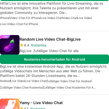
HilYal Live ist eine innovative Plattform für Live-Streaming, die es
Nutzern ermöglicht, ihre Talente zu präsentieren und mit einer
globalen Community zu interagieren. Die…
iPhone
Video-Chat Für IPhone
Live Video Chat
Video Chat
Live Video
Live-Video-Chat Für IPhone
Random Live Video Chat-BigLive
4.4
Kostenlos
BigLive: Zufälliger Video-Chat für alle
Kostenlos herunterladen für Android
BigLive ist eine kostenlose Android-App, die es Nutzern ermöglicht,
zufällige Videochats mit Menschen aus aller Welt zu führen. Die
Plattform bietet 24-Stunden-Livestreams, die es…
Android
Live Video
Live Video Chat
Zufälliger Video Chat Für Android
Zufälliger Video Chat Kostenlos
Zufälliger Video Chat Kostenlos Für Android
Yamy - Live Video Chat
4.1
Kostenlos