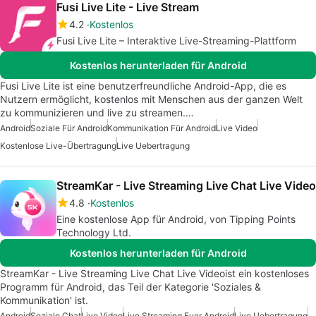
Fusi Live Lite - Live Stream
4.2
Kostenlos
Fusi Live Lite – Interaktive Live-Streaming-Plattform
Kostenlos herunterladen für Android
Fusi Live Lite ist eine benutzerfreundliche Android-App, die es
Nutzern ermöglicht, kostenlos mit Menschen aus der ganzen Welt
zu kommunizieren und live zu streamen.…
Android
Soziale Für Android
Kommunikation Für Android
Live Video
Kostenlose Live-Übertragung
Live Uebertragung
StreamKar - Live Streaming Live Chat Live Video
4.8
Kostenlos
Eine kostenlose App für Android, von Tipping Points
Technology Ltd.
Kostenlos herunterladen für Android
StreamKar - Live Streaming Live Chat Live Videoist ein kostenloses
Programm für Android, das Teil der Kategorie 'Soziales &
Kommunikation' ist.
Android
Soziale Chat
Live Video
Live Streaming Fuer Android
Live Uebertragung