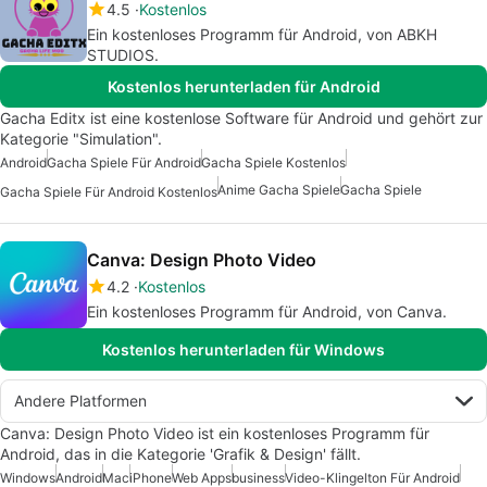
4.5
Kostenlos
Ein kostenloses Programm für Android, von ABKH
STUDIOS.
Kostenlos herunterladen für Android
Gacha Editx ist eine kostenlose Software für Android und gehört zur
Kategorie "Simulation".
Android
Gacha Spiele Für Android
Gacha Spiele Kostenlos
Anime Gacha Spiele
Gacha Spiele
Gacha Spiele Für Android Kostenlos
Canva: Design Photo Video
4.2
Kostenlos
Ein kostenloses Programm für Android, von Canva.
Kostenlos herunterladen für Windows
Andere Platformen
Canva: Design Photo Video ist ein kostenloses Programm für
Android, das in die Kategorie 'Grafik & Design' fällt.
Windows
Android
Mac
iPhone
Web Apps
business
Video-Klingelton Für Android