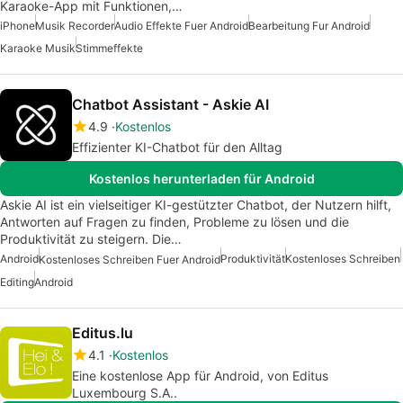
Karaoke-App mit Funktionen,…
iPhone
Musik Recorder
Audio Effekte Fuer Android
Bearbeitung Fur Android
Karaoke Musik
Stimmeffekte
Chatbot Assistant - Askie AI
4.9
Kostenlos
Effizienter KI-Chatbot für den Alltag
Kostenlos herunterladen für Android
Askie AI ist ein vielseitiger KI-gestützter Chatbot, der Nutzern hilft,
Antworten auf Fragen zu finden, Probleme zu lösen und die
Produktivität zu steigern. Die…
Android
Produktivität
Kostenloses Schreiben
Kostenloses Schreiben Fuer Android
Editing
Android
Editus.lu
4.1
Kostenlos
Eine kostenlose App für Android, von Editus
Luxembourg S.A..