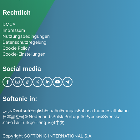
Rechtlich
DMCA
Impressum
Nutzungsbedingungen
Datenschutzregelung
Cookie Policy
Cookie-Einstellungen
Social media
Softonic in:
عربي
Deutsch
English
Español
Français
Bahasa Indonesia
Italiano
日本語
한국어
Nederlands
Polski
Português
Русский
Svenska
ภาษาไทย
Türkçe
Tiếng Việt
中文
Copyright SOFTONIC INTERNATIONAL S.A.