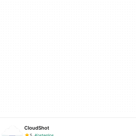
CloudShot
5
Kostenlos