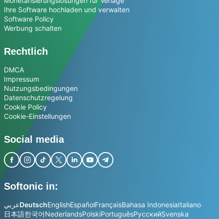
Monetarisierungslösungen für Verlage
Ihre Software hochladen und verwalten
Software Policy
Werbung schalten
Rechtlich
DMCA
Impressum
Nutzungsbedingungen
Datenschutzregelung
Cookie Policy
Cookie-Einstellungen
Social media
Softonic in:
عربي
Deutsch
English
Español
Français
Bahasa Indonesia
Italiano
日本語
한국어
Nederlands
Polski
Português
Русский
Svenska