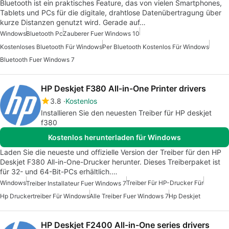
Bluetooth ist ein praktisches Feature, das von vielen Smartphones,
Tablets und PCs für die digitale, drahtlose Datenübertragung über
kurze Distanzen genutzt wird. Gerade auf…
Windows
Bluetooth Pc
Zauberer Fuer Windows 10
Kostenloses Bluetooth Für Windows
Per Bluetooth Kostenlos Für Windows
Bluetooth Fuer Windows 7
HP Deskjet F380 All-in-One Printer drivers
3.8
Kostenlos
Installieren Sie den neuesten Treiber für HP deskjet
f380
Kostenlos herunterladen für Windows
Laden Sie die neueste und offizielle Version der Treiber für den HP
Deskjet F380 All-in-One-Drucker herunter. Dieses Treiberpaket ist
für 32- und 64-Bit-PCs erhältlich.…
Windows
Treiber Für HP-Drucker Für
Treiber Installateur Fuer Windows 7
Hp Druckertreiber Für Windows
Alle Treiber Fuer Windows 7
Hp Deskjet
HP Deskjet F2400 All-in-One series drivers