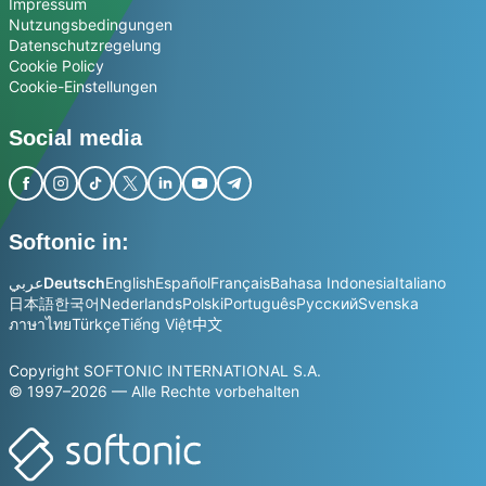
Impressum
Nutzungsbedingungen
Datenschutzregelung
Cookie Policy
Cookie-Einstellungen
Social media
Softonic in:
عربي
Deutsch
English
Español
Français
Bahasa Indonesia
Italiano
日本語
한국어
Nederlands
Polski
Português
Русский
Svenska
ภาษาไทย
Türkçe
Tiếng Việt
中文
Copyright SOFTONIC INTERNATIONAL S.A.
© 1997–2026 — Alle Rechte vorbehalten