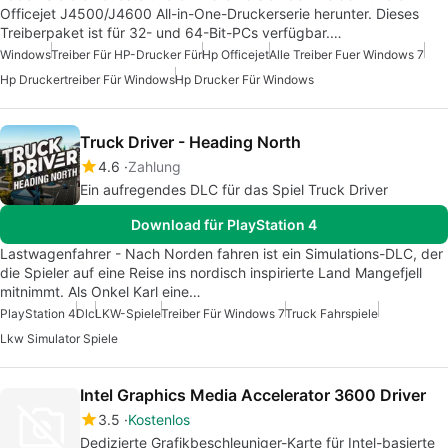
Officejet J4500/J4600 All-in-One-Druckerserie herunter. Dieses
Treiberpaket ist für 32- und 64-Bit-PCs verfügbar.…
Windows
Treiber Für HP-Drucker Für
Hp Officejet
Alle Treiber Fuer Windows 7
Hp Druckertreiber Für Windows
Hp Drucker Für Windows
Truck Driver - Heading North
4.6
Zahlung
Ein aufregendes DLC für das Spiel Truck Driver
Download für PlayStation 4
Lastwagenfahrer - Nach Norden fahren ist ein Simulations-DLC, der
die Spieler auf eine Reise ins nordisch inspirierte Land Mangefjell
mitnimmt. Als Onkel Karl eine…
PlayStation 4
Dlc
LKW-Spiele
Treiber Für Windows 7
Truck Fahrspiele
Lkw Simulator Spiele
Intel Graphics Media Accelerator 3600 Driver
3.5
Kostenlos
Dedizierte Grafikbeschleuniger-Karte für Intel-basierte