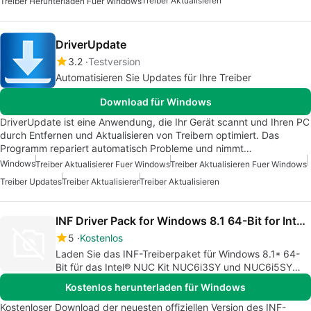
Treiber Aktualisieren
Treiber Herunterladen Fuer Windows
DriverUpdate
3.2
Testversion
Automatisieren Sie Updates für Ihre Treiber
Download für Windows
DriverUpdate ist eine Anwendung, die Ihr Gerät scannt und Ihren PC
durch Entfernen und Aktualisieren von Treibern optimiert. Das
Programm repariert automatisch Probleme und nimmt…
Windows
Treiber Aktualisierer Fuer Windows
Treiber Aktualisieren Fuer Windows
Treiber Updates
Treiber Aktualisierer
Treiber Aktualisieren
INF Driver Pack for Windows 8.1 64-Bit for Intel NUC Kit
5
Kostenlos
Laden Sie das INF-Treiberpaket für Windows 8.1* 64-
Bit für das Intel® NUC Kit NUC6i3SY und NUC6i5SY
herunter.
Kostenlos herunterladen für Windows
Kostenloser Download der neuesten offiziellen Version des INF-