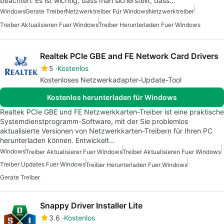
beachten: Es ist wichtig, dass man sicherstellt, dass…
Windows
Gerate Treiber
Netzwerktreiber Für Windows
Netzwerktreiber
Treiber Aktualisieren Fuer Windows
Treiber Herunterladen Fuer Windows
Realtek PCIe GBE and FE Network Card Drivers
5
Kostenlos
Kostenloses Netzwerkadapter-Update-Tool
Kostenlos herunterladen für Windows
Realtek PCIe GBE und FE Netzwerkkarten-Treiber ist eine praktische
Systemdienstprogramm-Software, mit der Sie problemlos
aktualisierte Versionen von Netzwerkkarten-Treibern für Ihren PC
herunterladen können. Entwickelt…
Windows
Treiber Aktualisierer Fuer Windows
Treiber Aktualisieren Fuer Windows
Treiber Updates Fuer Windows
Treiber Herunterladen Fuer Windows
Gerate Treiber
Snappy Driver Installer Lite
3.6
Kostenlos