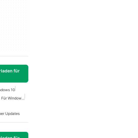
laden für
indows 10
Hp Treiber Herunterladen Für Windows 7
ber Updates
laden für