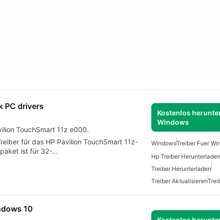
 PC drivers
Kostenlos herunter
Windows
avilion TouchSmart 11z e000.
 Treiber für das HP Pavilion TouchSmart 11z-
Windows
Treiber Fuer W
aket ist für 32-…
Treiber Herunterladen
Treiber Aktualisieren
Trei
ndows 10
Kostenlos herunter