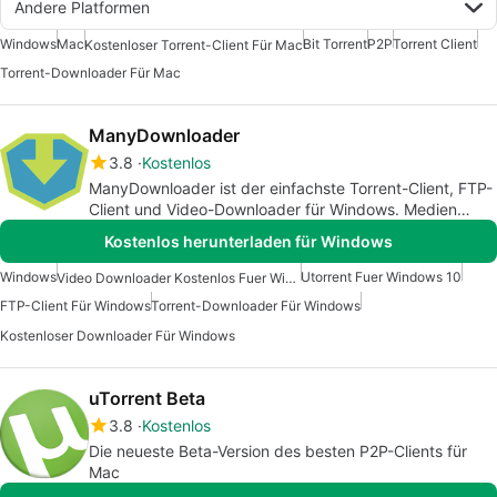
Andere Platformen
Windows
Mac
Bit Torrent
P2P
Torrent Client
Kostenloser Torrent-Client Für Mac
Torrent-Downloader Für Mac
ManyDownloader
3.8
Kostenlos
ManyDownloader ist der einfachste Torrent-Client, FTP-
Client und Video-Downloader für Windows. Medien
einfach &amp; schnell herunterladen, c
Kostenlos herunterladen für Windows
Windows
Utorrent Fuer Windows 10
Video Downloader Kostenlos Fuer Windows 7
FTP-Client Für Windows
Torrent-Downloader Für Windows
Kostenloser Downloader Für Windows
uTorrent Beta
3.8
Kostenlos
Die neueste Beta-Version des besten P2P-Clients für
Mac