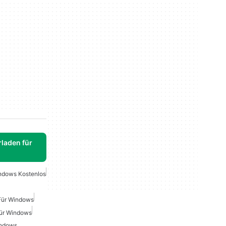
laden für
ndows Kostenlos
 Für Windows
ür Windows
indows