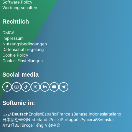
Software Policy
Werbung schalten
Rechtlich
DMCA
Impressum
Nutzungsbedingungen
Datenschutzregelung
Cookie Policy
Cookie-Einstellungen
Social media
Softonic in:
عربي
Deutsch
English
Español
Français
Bahasa Indonesia
Italiano
日本語
한국어
Nederlands
Polski
Português
Русский
Svenska
ภาษาไทย
Türkçe
Tiếng Việt
中文