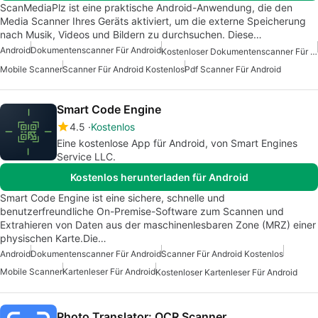
ScanMediaPlz ist eine praktische Android-Anwendung, die den
Media Scanner Ihres Geräts aktiviert, um die externe Speicherung
nach Musik, Videos und Bildern zu durchsuchen. Diese…
Android
Dokumentenscanner Für Android
Kostenloser Dokumentenscanner Für Android
Mobile Scanner
Scanner Für Android Kostenlos
Pdf Scanner Für Android
Smart Code Engine
4.5
Kostenlos
Eine kostenlose App für Android, von Smart Engines
Service LLC.
Kostenlos herunterladen für Android
Smart Code Engine ist eine sichere, schnelle und
benutzerfreundliche On-Premise-Software zum Scannen und
Extrahieren von Daten aus der maschinenlesbaren Zone (MRZ) einer
physischen Karte.Die…
Android
Dokumentenscanner Für Android
Scanner Für Android Kostenlos
Mobile Scanner
Kartenleser Für Android
Kostenloser Kartenleser Für Android
Photo Translator: OCR Scanner