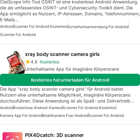
ClatScope Info Tool OSINT ist eine kostenlose Android-Anwendung,
die als umfassendes OSINT- und Cybersecurity-Toolkit dient. Die
App ermöglicht es Nutzern, IP-Adressen, Domains, Telefonnummern,
E-Mails…
Android
Scanner Für Android Kostenlos
Sicherheitsanwendung Für Android
Scanner Für Android
xray body scanner camera girls
4.6
Kostenlos
Unterhaltsame App für imaginäre Körperscans
Kostenlos herunterladen für Android
Die App "xray body scanner camera girls" für Android bietet
Nutzern eine unterhaltsame Möglichkeit, imaginäre Körperscans
durchzuführen. Diese Anwendung ist als Spaß- und Zeitvertreib…
Android
Kostenlose Android-Kamera
Scanner Für Android Kostenlos
Kamera App Für Android
Mobilkamera Fuer Android
Scanner Für Android
PIX4Dcatch: 3D scanner