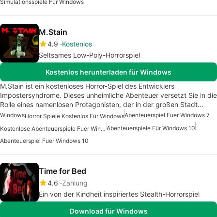
Simulationsspiele Für Windows
M.Stain
4.9
Kostenlos
Seltsames Low-Poly-Horrorspiel
Kostenlos herunterladen für Windows
M.Stain ist ein kostenloses Horror-Spiel des Entwicklers
Impostersyndrome. Dieses unheimliche Abenteuer versetzt Sie in die
Rolle eines namenlosen Protagonisten, der in der großen Stadt…
Windows
Abenteuerspiel Fuer Windows 7
Horror Spiele Kostenlos Für Windows
Abenteuerspiele Für Windows 10
Kostenlose Abenteuerspiele Fuer Windows
Abenteuerspiel Fuer Windows 10
Time for Bed
4.6
Zahlung
Ein von der Kindheit inspiriertes Stealth-Horrorspiel
Download für Windows