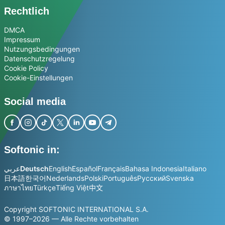
Rechtlich
DMCA
Impressum
Nutzungsbedingungen
Datenschutzregelung
Cookie Policy
Cookie-Einstellungen
Social media
Softonic in:
عربي
Deutsch
English
Español
Français
Bahasa Indonesia
Italiano
日本語
한국어
Nederlands
Polski
Português
Русский
Svenska
ภาษาไทย
Türkçe
Tiếng Việt
中文
Copyright SOFTONIC INTERNATIONAL S.A.
© 1997–2026 — Alle Rechte vorbehalten