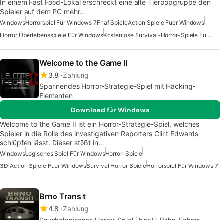
In einem Fast Food-Lokal erschreckt eine alte Tierpopgruppe den
Spieler auf dem PC mehr…
Windows
Horrorspiel Für Windows 7
Fnaf Spiele
Action Spiele Fuer Windows
Horror Überlebensspiele Für Windows
Kostenlose Survival-Horror-Spiele Für Windows
Welcome to the Game II
3.8
Zahlung
Spannendes Horror-Strategie-Spiel mit Hacking-
Elementen
Download für Windows
Welcome to the Game II ist ein Horror-Strategie-Spiel, welches
Spieler in die Rolle des investigativen Reporters Clint Edwards
schlüpfen lässt. Dieser stößt in…
Windows
Logisches Spiel Für Windows
Horror-Spiele
3D Action Spiele Fuer Windows
Survival Horror Spiele
Horrorspiel Für Windows 7
Brno Transit
4.8
Zahlung
Psychologisches Horror-Spiel über U-Bahn-Fahrer