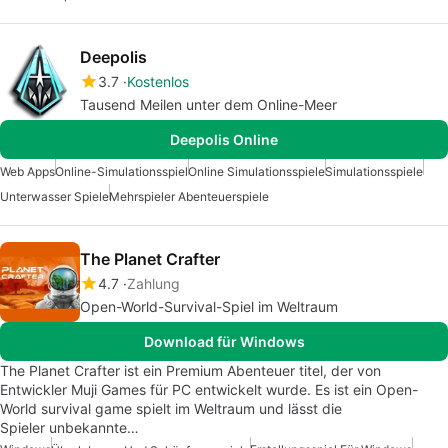
Deepolis
3.7
Kostenlos
Tausend Meilen unter dem Online-Meer
Deepolis Online
Web Apps
Online-Simulationsspiel
Online Simulationsspiele
Simulationsspiele
Unterwasser Spiele
Mehrspieler Abenteuerspiele
The Planet Crafter
4.7
Zahlung
Open-World-Survival-Spiel im Weltraum
Download für Windows
The Planet Crafter ist ein Premium Abenteuer titel, der von
Entwickler Muji Games für PC entwickelt wurde. Es ist ein Open-
World survival game spielt im Weltraum und lässt die
Spieler unbekannte…