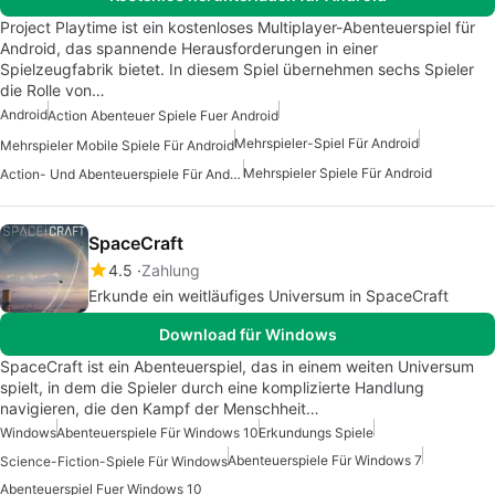
Project Playtime ist ein kostenloses Multiplayer-Abenteuerspiel für
Android, das spannende Herausforderungen in einer
Spielzeugfabrik bietet. In diesem Spiel übernehmen sechs Spieler
die Rolle von…
Android
Action Abenteuer Spiele Fuer Android
Mehrspieler-Spiel Für Android
Mehrspieler Mobile Spiele Für Android
Mehrspieler Spiele Für Android
Action- Und Abenteuerspiele Für Android
SpaceCraft
4.5
Zahlung
Erkunde ein weitläufiges Universum in SpaceCraft
Download für Windows
SpaceCraft ist ein Abenteuerspiel, das in einem weiten Universum
spielt, in dem die Spieler durch eine komplizierte Handlung
navigieren, die den Kampf der Menschheit…
Windows
Abenteuerspiele Für Windows 10
Erkundungs Spiele
Abenteuerspiele Für Windows 7
Science-Fiction-Spiele Für Windows
Abenteuerspiel Fuer Windows 10