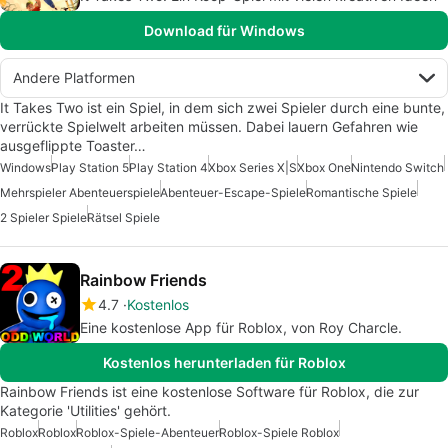
Download für Windows
Andere Platformen
It Takes Two ist ein Spiel, in dem sich zwei Spieler durch eine bunte,
verrückte Spielwelt arbeiten müssen. Dabei lauern Gefahren wie
ausgeflippte Toaster…
Windows
Play Station 5
Play Station 4
Xbox Series X|S
Xbox One
Nintendo Switch
Mehrspieler Abenteuerspiele
Abenteuer-Escape-Spiele
Romantische Spiele
2 Spieler Spiele
Rätsel Spiele
Rainbow Friends
4.7
Kostenlos
Eine kostenlose App für Roblox, von Roy Charcle.
Kostenlos herunterladen für Roblox
Rainbow Friends ist eine kostenlose Software für Roblox, die zur
Kategorie 'Utilities' gehört.
Roblox
Roblox
Roblox-Spiele-Abenteuer
Roblox-Spiele Roblox