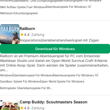
Windows
Erstellungsspiel Für Windows
Überlebens- Und Schöpfungsspiele
Abenteuerspiele Für Windows 10
Welt Aufbau Spiele Fuer Windows
Weltraum Erkundungsspiele
Railborn
4.4
Zahlung
Kooperationsüberlebenshandwerkspiel mit Zügen
Download für Windows
Railborn ist ein Premium-Abenteuerspiel für PC vom Entwickler
Washbear Studio und bietet ein Open-World Survival Craft-Erlebnis
mit Online-Koop-Spiel. Darin werden die Spieler zusammenarbeiten,
um…
Windows
Überlebensspiel Für Windows
Abenteuerspiele Für Windows 10
Sandbox-Spiele Für Windows
Open World Spiele Für Windows
Mehrspieler Überlebensspiele Für Windows
Camp Buddy: Scoutmasters Season
4.9
Zahlung