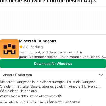
die beste Software und die besten Apps
Minecraft Dungeons
3.3
Zahlung
Team up, loot, and defeat enemies in this
gameZusammenarbeiten, Beute machen und Feinde in
diesem Spiel besiegen
Download für Windows
Andere Platformen
Minecraft Dungeons ist ein Abenteuerspiel. Es ist ein Dungeon
Crawler im Stil alter Spiele, aber es spielt im Minecraft Universum.
Wähle einen Helden aus…
Windows
Android
Play Station 4
Xbox Series X|S
Minecraft Fuer Android
Action Abenteuer Spiele Fuer Android