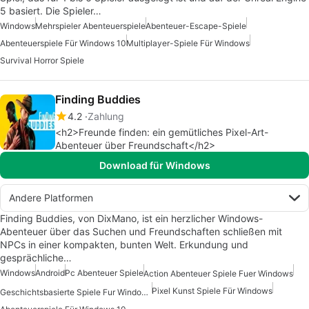
5 basiert. Die Spieler…
Windows
Mehrspieler Abenteuerspiele
Abenteuer-Escape-Spiele
Abenteuerspiele Für Windows 10
Multiplayer-Spiele Für Windows
Survival Horror Spiele
Finding Buddies
4.2
Zahlung
<h2>Freunde finden: ein gemütliches Pixel-Art-
Abenteuer über Freundschaft</h2>
Download für Windows
Andere Platformen
Finding Buddies, von DixMano, ist ein herzlicher Windows-
Abenteuer über das Suchen und Freundschaften schließen mit
NPCs in einer kompakten, bunten Welt. Erkundung und
gesprächliche…
Windows
Android
Pc Abenteuer Spiele
Action Abenteuer Spiele Fuer Windows
Pixel Kunst Spiele Für Windows
Geschichtsbasierte Spiele Fur Windows