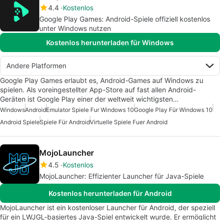
4.4
Kostenlos
Google Play Games: Android-Spiele offiziell kostenlos
unter Windows nutzen
Kostenlos herunterladen für Windows
Andere Platformen
Google Play Games erlaubt es, Android-Games auf Windows zu
spielen. Als voreingestellter App-Store auf fast allen Android-
Geräten ist Google Play einer der weltweit wichtigsten…
Windows
Android
Emulator Spiele Fur Windows 10
Google Play Für Windows 10
Android Spiele
Spiele Für Android
Virtuelle Spiele Fuer Android
MojoLauncher
4.5
Kostenlos
MojoLauncher: Effizienter Launcher für Java-Spiele
Kostenlos herunterladen für Android
MojoLauncher ist ein kostenloser Launcher für Android, der speziell
für ein LWJGL-basiertes Java-Spiel entwickelt wurde. Er ermöglicht