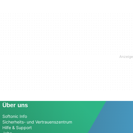
Über uns
Softonic Info
Sicherheits- und Vertrauenszentrum
Hilfe & Support