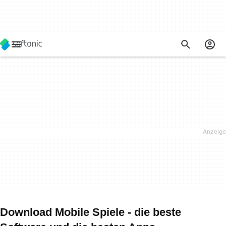
Download Mobile Spiele - die beste