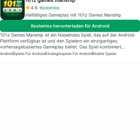
4.6
Kostenlos
Vielfältiges Gameplay mit 101z Games Manship
Kostenlos herunterladen für Android
101z Games Manship ist ein fesselndes Spiel, das auf der Android-
Plattform verfügbar ist und den Spielern ein einzigartiges,
vorhersagebasiertes Gameplay bietet. Das Spiel kombiniert…
Android
Spiele Für Android
Strategiespiele Für Android
Mobile Spiele