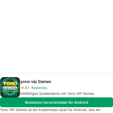
yono vip Games
4.1
Kostenlos
Vielfältiges Spielerlebnis mit Yono VIP Games
Kostenlos herunterladen für Android
Yono VIP Games ist ein kostenloses Spiel für Android, das ein