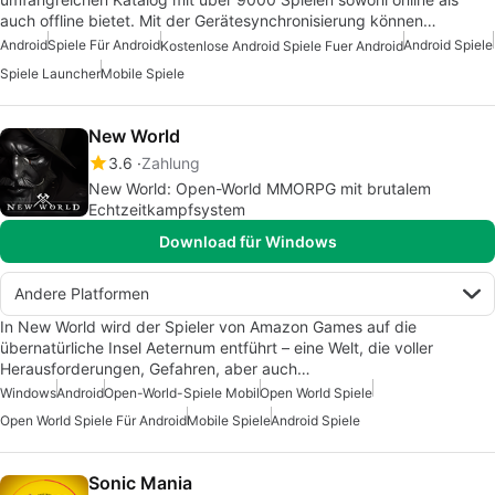
auch offline bietet. Mit der Gerätesynchronisierung können…
Android
Spiele Für Android
Android Spiele
Kostenlose Android Spiele Fuer Android
Spiele Launcher
Mobile Spiele
New World
3.6
Zahlung
New World: Open-World MMORPG mit brutalem
Echtzeitkampfsystem
Download für Windows
Andere Platformen
In New World wird der Spieler von Amazon Games auf die
übernatürliche Insel Aeternum entführt – eine Welt, die voller
Herausforderungen, Gefahren, aber auch…
Windows
Android
Open-World-Spiele Mobil
Open World Spiele
Open World Spiele Für Android
Mobile Spiele
Android Spiele
Sonic Mania