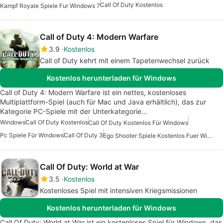
Call Of Duty Kostenlos
Kampf Royale Spiele Fur Windows 7
Call of Duty 4: Modern Warfare
3.9
Kostenlos
Call of Duty kehrt mit einem Tapetenwechsel zurück
Kostenlos herunterladen für Windows
Call of Duty 4: Modern Warfare ist ein nettes, kostenloses
Multiplattform-Spiel (auch für Mac und Java erhältlich), das zur
Kategorie PC-Spiele mit der Unterkategorie…
Windows
Call Of Duty Kostenlos
Call Of Duty Kostenlos Für Windows
Pc Spiele Für Windows
Call Of Duty 3
Ego Shooter Spiele Kostenlos Fuer Windows
Call Of Duty: World at War
3.5
Kostenlos
Kostenloses Spiel mit intensiven Kriegsmissionen
Kostenlos herunterladen für Windows
Call Of Duty: World at War ist ein kostenloses Spiel für Windows, das