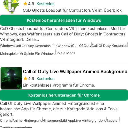
4.9
Kostenlos
CoD Ghosts Loadout für Contractors VR im Überblick
Kostenlos herunterladen für Windows
CoD Ghosts Loadout für Contractors VR ist ein kostenloses Mod für
Windows, das Waffenassets aus Call of Duty: Ghosts in Contractors
VR integriert. Diese…
Windows
Call Of Duty
Call Of Duty Kostenlos
Call Of Duty Kostenlos Für Windows
Spiele Mods
Mehrspieler Vr Spiele Für Windows
Call of Duty Live Wallpaper Animed Background
4.9
Kostenlos
Ein kostenloses Programm für Chrome.
Kostenlos herunterladen für Chrome
Call Of Duty Live Wallpaper Animed Hintergrund ist eine
kostenlose App für Chrome, die zur Kategorie 'Add-ons & Tools'
gehört.
Chrome
Anime Hintergrund
Hintergrundbild App
Live Hintergrundbild
Tapeten
Tapetenanwendung