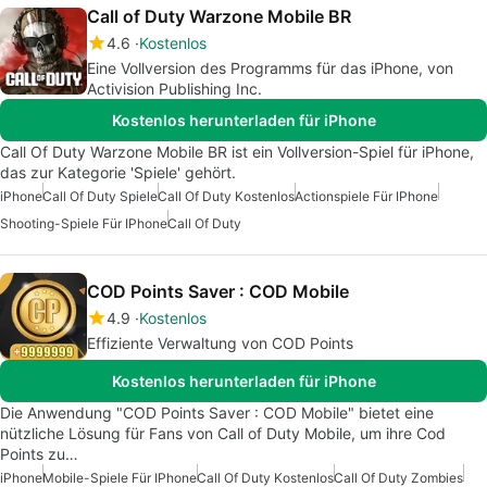
Call of Duty Warzone Mobile BR
4.6
Kostenlos
Eine Vollversion des Programms für das iPhone, von
Activision Publishing Inc.
Kostenlos herunterladen für iPhone
Call Of Duty Warzone Mobile BR ist ein Vollversion-Spiel für iPhone,
das zur Kategorie 'Spiele' gehört.
iPhone
Call Of Duty Spiele
Call Of Duty Kostenlos
Actionspiele Für IPhone
Shooting-Spiele Für IPhone
Call Of Duty
COD Points Saver : COD Mobile
4.9
Kostenlos
Effiziente Verwaltung von COD Points
Kostenlos herunterladen für iPhone
Die Anwendung "COD Points Saver : COD Mobile" bietet eine
nützliche Lösung für Fans von Call of Duty Mobile, um ihre Cod
Points zu…
iPhone
Mobile-Spiele Für IPhone
Call Of Duty Kostenlos
Call Of Duty Zombies