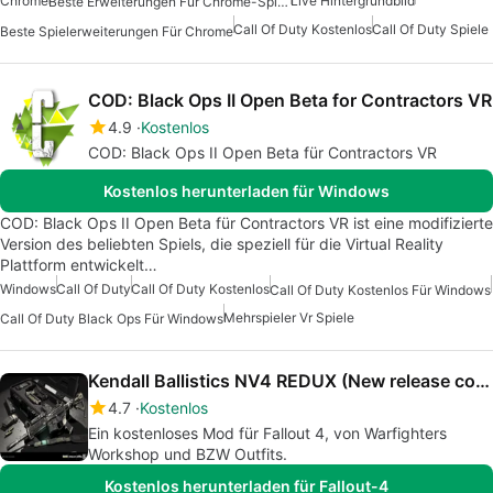
Chrome
Live Hintergrundbild
Beste Erweiterungen Für Chrome-Spiele
Call Of Duty Kostenlos
Call Of Duty Spiele
Beste Spielerweiterungen Für Chrome
COD: Black Ops II Open Beta for Contractors VR
4.9
Kostenlos
COD: Black Ops II Open Beta für Contractors VR
Kostenlos herunterladen für Windows
COD: Black Ops II Open Beta für Contractors VR ist eine modifizierte
Version des beliebten Spiels, die speziell für die Virtual Reality
Plattform entwickelt…
Windows
Call Of Duty
Call Of Duty Kostenlos
Call Of Duty Kostenlos Für Windows
Mehrspieler Vr Spiele
Call Of Duty Black Ops Für Windows
Kendall Ballistics NV4 REDUX (New release coming soon)
4.7
Kostenlos
Ein kostenloses Mod für Fallout 4, von Warfighters
Workshop und BZW Outfits.
Kostenlos herunterladen für Fallout-4