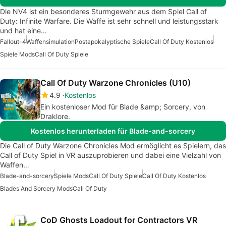
Die NV4 ist ein besonderes Sturmgewehr aus dem Spiel Call of
Duty: Infinite Warfare. Die Waffe ist sehr schnell und leistungsstark
und hat eine…
Fallout-4
Waffensimulation
Postapokalyptische Spiele
Call Of Duty Kostenlos
Spiele Mods
Call Of Duty Spiele
Call Of Duty Warzone Chronicles (U10)
4.9
Kostenlos
Ein kostenloser Mod für Blade &amp; Sorcery, von
Draklore.
Kostenlos herunterladen für Blade-and-sorcery
Die Call of Duty Warzone Chronicles Mod ermöglicht es Spielern, das
Call of Duty Spiel in VR auszuprobieren und dabei eine Vielzahl von
Waffen…
Blade-and-sorcery
Spiele Mods
Call Of Duty Spiele
Call Of Duty Kostenlos
Blades And Sorcery Mods
Call Of Duty
CoD Ghosts Loadout for Contractors VR