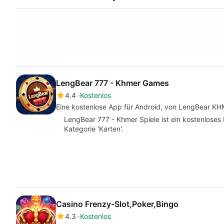
LengBear 777 - Khmer Games
4.4
Kostenlos
Eine kostenlose App für Android, von LengBear K
LengBear 777 - Khmer Spiele ist ein kostenloses
Kategorie 'Karten'.
Casino Frenzy-Slot,Poker,Bingo
4.3
Kostenlos