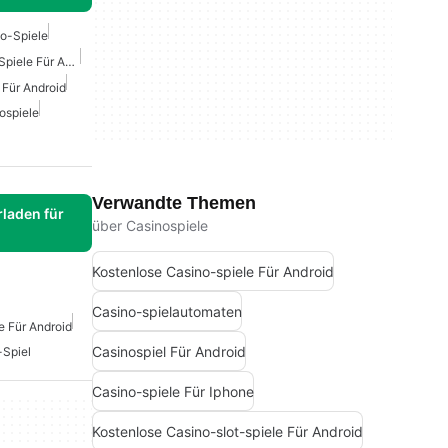
o-Spiele
Kostenlose Casino-Slot-Spiele Für Android
 Für Android
ospiele
Verwandte Themen
laden für
über Casinospiele
Kostenlose Casino-spiele Für Android
Casino-spielautomaten
e Für Android
Casinospiel Für Android
-Spiel
Casino-spiele Für Iphone
Kostenlose Casino-slot-spiele Für Android