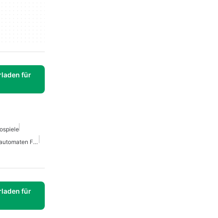
laden für
ospiele
Kostenlose Casino-Spielautomaten Für Windows
laden für