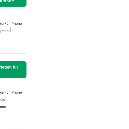
 iPhone
ele Für IPhone
Iphone
laden für
ele Für IPhone
iele
hone