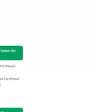
laden für
 Für IPhone
ele Für IPhone
e