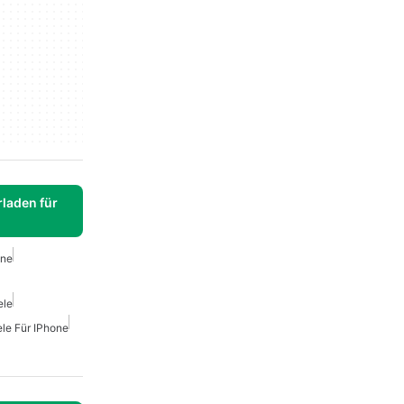
laden für
one
ele
ele Für IPhone