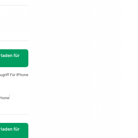
laden für
ugriff Für IPhone
IPhone
laden für