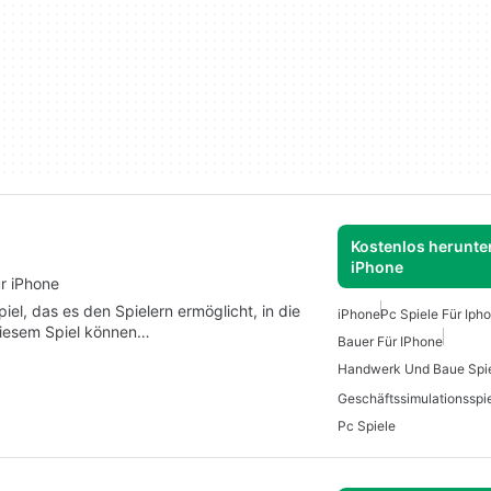
Kostenlos herunter
iPhone
ür iPhone
piel, das es den Spielern ermöglicht, in die
iPhone
Pc Spiele Für Iph
 diesem Spiel können…
Bauer Für IPhone
Handwerk Und Baue Spi
Geschäftssimulationsspi
Pc Spiele