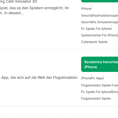
ng Cafe Simulator 3D
piel, das es den Spielern ermöglicht, ihr
iPhone
en. In diesem…
Geschäftssimulationsspi
Geschäfts Simulationssp
Pc Spiele Für Iphone
Spielezimmer Für IPhone
Cyberpunk Spiele
Kostenlos herunter
iPhone
 App, die sich auf die Welt der Flugsimulation
iPhone
Pc Apps
Flugsimulator Spiele Fue
Pc Spiele Für Iphone
Simu
Flugsimulator Spiele