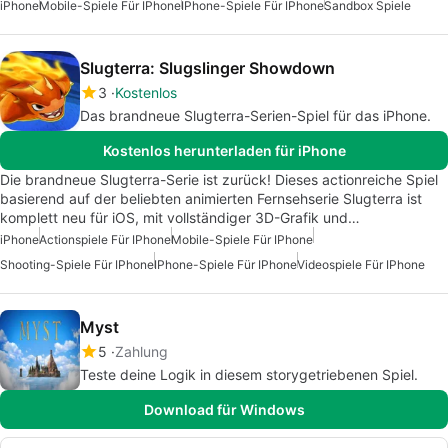
iPhone
Mobile-Spiele Für IPhone
IPhone-Spiele Für IPhone
Sandbox Spiele
Slugterra: Slugslinger Showdown
3
Kostenlos
Das brandneue Slugterra-Serien-Spiel für das iPhone.
Kostenlos herunterladen für iPhone
Die brandneue Slugterra-Serie ist zurück! Dieses actionreiche Spiel
basierend auf der beliebten animierten Fernsehserie Slugterra ist
komplett neu für iOS, mit vollständiger 3D-Grafik und…
iPhone
Actionspiele Für IPhone
Mobile-Spiele Für IPhone
Shooting-Spiele Für IPhone
IPhone-Spiele Für IPhone
Videospiele Für IPhone
Myst
5
Zahlung
Teste deine Logik in diesem storygetriebenen Spiel.
Download für Windows