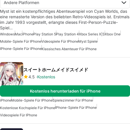
Andere Platformen
Myst ist ein kostenpflichtiges Abenteuerspiel von Cyan Worlds, das
eine remasterte Version des beliebten Retro-Videospiels ist. Erstmals
im Jahr 1993 vorgestellt, erlangte dieses First-Person-Puzzle-
Spiel…
Windows
Mac
iPhone
Play Station 5
Play Station 4
Xbox Series X|S
Xbox One
Mobile-Spiele Für IPhone
Videospiele Für IPhone
Myst Spiele
IPhone-Spiele Für IPhone
Klassisches Abenteuer Für IPhone
スイートホームメイドスイメド
4.5
Kostenlos
Kostenlos herunterladen für iPhone
iPhone
Mobile-Spiele Für IPhone
Spielezimmer Für IPhone
IPhone-Spiele Für IPhone
Kostenlose Kochspiele Für IPhone
Videospiele Für IPhone