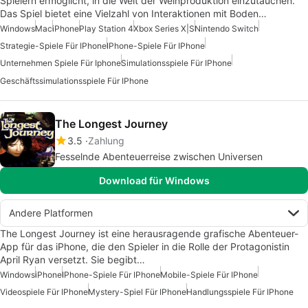
Spielern ermöglicht, in die Welt der Weinproduktion einzutauchen.
Das Spiel bietet eine Vielzahl von Interaktionen mit Boden…
Windows
Mac
iPhone
Play Station 4
Xbox Series X|S
Nintendo Switch
Strategie-Spiele Für IPhone
IPhone-Spiele Für IPhone
Unternehmen Spiele Für Iphone
Simulationsspiele Für IPhone
Geschäftssimulationsspiele Für IPhone
The Longest Journey
3.5
Zahlung
Fesselnde Abenteuerreise zwischen Universen
Download für Windows
Andere Platformen
The Longest Journey ist eine herausragende grafische Abenteuer-
App für das iPhone, die den Spieler in die Rolle der Protagonistin
April Ryan versetzt. Sie begibt…
Windows
iPhone
IPhone-Spiele Für IPhone
Mobile-Spiele Für IPhone
Videospiele Für IPhone
Mystery-Spiel Für IPhone
Handlungsspiele Für IPhone