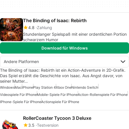
The Binding of Isaac: Rebirth
4.8
Zahlung
Stundenlanger Spielspaß mit einer ordentlichen Portion
schwarzem Humor
Download für Windows
Andere Platformen
The Binding of Isaac: Rebirth ist ein Action-Adventure in 2D-Grafik.
Das Spiel erzählt die Geschichte von Isaac. Aus Angst davor, von
seiner Mutter…
Windows
Mac
iPhone
Play Station 4
Xbox One
Nintendo Switch
Videospiele Für IPhone
Mobile-Spiele Für IPhone
Action-Rollenspiele Für IPhone
IPhone-Spiele Für IPhone
Actionspiele Für IPhone
RollerCoaster Tycoon 3 Deluxe
3.5
Testversion