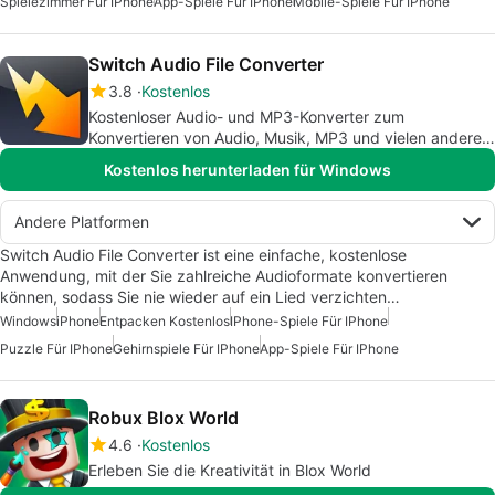
Spielezimmer Für IPhone
App-Spiele Für IPhone
Mobile-Spiele Für IPhone
Switch Audio File Converter
3.8
Kostenlos
Kostenloser Audio- und MP3-Konverter zum
Konvertieren von Audio, Musik, MP3 und vielen anderen
Formaten
Kostenlos herunterladen für Windows
Andere Platformen
Switch Audio File Converter ist eine einfache, kostenlose
Anwendung, mit der Sie zahlreiche Audioformate konvertieren
können, sodass Sie nie wieder auf ein Lied verzichten…
Windows
iPhone
Entpacken Kostenlos
IPhone-Spiele Für IPhone
Puzzle Für IPhone
Gehirnspiele Für IPhone
App-Spiele Für IPhone
Robux Blox World
4.6
Kostenlos
Erleben Sie die Kreativität in Blox World