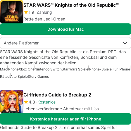
STAR WARS™ Knights of the Old Republic™
1.9
Zahlung
Rette den Jedi-Orden
Download für Mac
Andere Platformen
STAR WARS Knights of the Old Republic ist ein Premium-RPG, das
eine fesselnde Geschichte von Konflikten, Schicksal und dem
anhaltenden Kampf zwischen der hellen…
Mac
iPhone
Xbox One
Nintendo Switch
Star Wars Spiele
IPhone-Spiele Für IPhone
Rätsel
Alte Spiele
Story Games
Girlfriends Guide to Breakup 2
4.3
Kostenlos
Lebensverändernde Abenteuer mit Lisa
Kostenlos herunterladen für iPhone
Girlfriends Guide to Breakup 2 ist ein unterhaltsames Spiel für