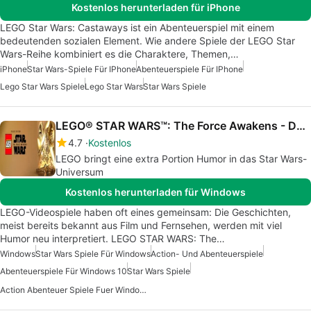
Kostenlos herunterladen für iPhone
LEGO Star Wars: Castaways ist ein Abenteuerspiel mit einem
bedeutenden sozialen Element. Wie andere Spiele der LEGO Star
Wars-Reihe kombiniert es die Charaktere, Themen,…
iPhone
Star Wars-Spiele Für IPhone
Abenteuerspiele Für IPhone
Lego Star Wars Spiele
Lego Star Wars
Star Wars Spiele
LEGO® STAR WARS™: The Force Awakens - Deluxe Edition
4.7
Kostenlos
LEGO bringt eine extra Portion Humor in das Star Wars-
Universum
Kostenlos herunterladen für Windows
LEGO-Videospiele haben oft eines gemeinsam: Die Geschichten,
meist bereits bekannt aus Film und Fernsehen, werden mit viel
Humor neu interpretiert. LEGO STAR WARS: The…
Windows
Star Wars Spiele Für Windows
Action- Und Abenteuerspiele
Abenteuerspiele Für Windows 10
Star Wars Spiele
Action Abenteuer Spiele Fuer Windows 10