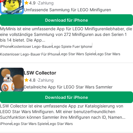
4.9
Zahlung
Umfassende Sammlung für LEGO Minifiguren
Download für iPhone
MyMinis ist eine umfassende App für LEGO Minifigurenliebhaber, die
eine vollständige Sammlung von 272 Minifiguren aus den Serien 1
bis 14 bietet. Die App…
iPhone
Kostenloser Lego-Bauer
Lego Spiele Fuer Iphone
Lego Star Wars Spiele
Lego Star Wars
Kostenloser Lego-Bauer Für IPhone
LSW Collector
4.8
Zahlung
Detailreiche App für LEGO Star Wars Sammler
Download für iPhone
LSW Collector ist eine umfassende App zur Katalogisierung von
LEGO Star Wars Minifiguren. Mit einer benutzerfreundlichen
Suchfunktion können Sammler ihre Minifiguren nach ID, Namen…
iPhone
Lego Star Wars Spiele
Lego Star Wars