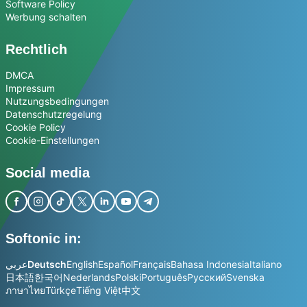
Software Policy
Werbung schalten
Rechtlich
DMCA
Impressum
Nutzungsbedingungen
Datenschutzregelung
Cookie Policy
Cookie-Einstellungen
Social media
Softonic in:
عربي
Deutsch
English
Español
Français
Bahasa Indonesia
Italiano
日本語
한국어
Nederlands
Polski
Português
Русский
Svenska
ภาษาไทย
Türkçe
Tiếng Việt
中文