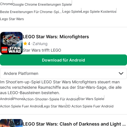
Chrome
Google Chrome Erweiterungen Spiele
Lego Spiele
Lego Spiele Kostenlos
Beste Erweiterungen Für Chrome-Spiele
Lego Star Wars
LEGO Star Wars: Microfighters
4
Zahlung
Star Wars trifft LEGO
Download für Android
Andere Platformen
Im Shoot'em-up-Spiel LEGO Star Wars Microfighters steuert man
sechs verscheidene Raumschiffe aus der Star-Wars-Sage, die alle
aus LEGO-Bausteinen bestehen.
Android
iPhone
Star Wars Spiele
Action-Shooter-Spiele Für Android
Action Spiele Fuer Android
Lego Star Wars
3D Action Spiele Fuer Android
LEGO Star Wars: Clash of Darkness and Light Live Wallpaper