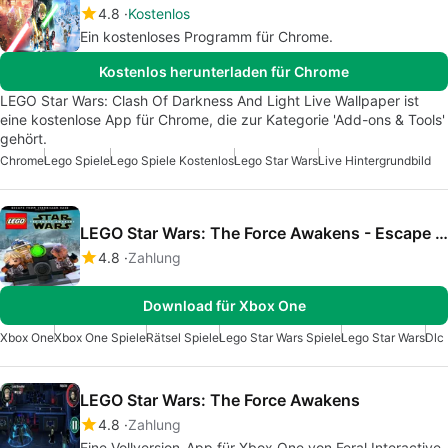
4.8
Kostenlos
Ein kostenloses Programm für Chrome.
Kostenlos herunterladen für Chrome
LEGO Star Wars: Clash Of Darkness And Light Live Wallpaper ist
eine kostenlose App für Chrome, die zur Kategorie 'Add-ons & Tools'
gehört.
Chrome
Lego Spiele
Lego Spiele Kostenlos
Lego Star Wars
Live Hintergrundbild
LEGO Star Wars: The Force Awakens - Escape From Starkiller Base
4.8
Zahlung
Download für Xbox One
Xbox One
Xbox One Spiele
Rätsel Spiele
Lego Star Wars Spiele
Lego Star Wars
Dlc
LEGO Star Wars: The Force Awakens
4.8
Zahlung
Eine Vollversion-App für Xbox One von Feral Interactive.