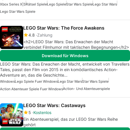
Xbox Series X|S
Rätsel Spiele
Lego Spiele
Star Wars Spiele
Lego Star Wars
Lego Star Wars Spiele
LEGO Star Wars: The Force Awakens
4.8
Zahlung
<h2>LEGO Star Wars: Das Erwachen der Macht
verbindet Filmhumor mit taktischen Begegnungen</h2>
Download für Windows
LEGO Star Wars: Das Erwachen der Macht, entwickelt von Travellers
Tales, passt den Film von 2015 in ein komödiantisches Action-
Adventure an, das die Geschichte…
Windows
Lego Spiele Fuer Windows
Lego Star Wars
Star Wars Spiele
Action- Und Abenteuerspiele
Action Abenteuer Spiele Fuer Windows
LEGO Star Wars: Castaways
5
Kostenlos
Ein Abenteuerspiel, das zur LEGO Star Wars Reihe
gehört