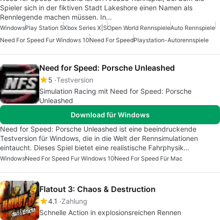
Spieler sich in der fiktiven Stadt Lakeshore einen Namen als
Rennlegende machen müssen. In…
Windows
Play Station 5
Xbox Series X|S
Open World Rennspiele
Auto Rennspiele
Need For Speed Fur Windows 10
Need For Speed
Playstation-Autorennspiele
Need for Speed: Porsche Unleashed
5
Testversion
Simulation Racing mit Need for Speed: Porsche
Unleashed
Download für Windows
Need for Speed: Porsche Unleashed ist eine beeindruckende
Testversion für Windows, die in die Welt der Rennsimulationen
eintaucht. Dieses Spiel bietet eine realistische Fahrphysik…
Windows
Need For Speed Fur Windows 10
Need For Speed Für Mac
Flatout 3: Chaos & Destruction
4.1
Zahlung
Schnelle Action in explosionsreichen Rennen