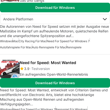
Gas und Gangs
Download für Windows
Andere Platformen
Die Autorennen von Need for Speed setzen mit jeder Ausgabe neue
Maßstäbe im Kampf um aufheulende Motoren, quietschende Reifen
und die unangefochtene Spitzenposition auf…
Windows
Mac
City Racing Für Mac
Need For Speed Fur Windows 7
Autofahrspiele Für Mac
Auto Rennspiele Für Mac
Rennspiele
Need for Speed: Most Wanted
3.9
Testversion
Ein aufregendes Open-World-Rennerlebnis
Download für Windows
Need for Speed: Most Wanted, entwickelt von Criterion Games und
veröffentlicht von Electronic Arts, bietet eine hochoktanige
Mischung aus Open-World Rennen und aufregenden
Verfolgungsjagden…
Windows
Need For Speed Fur Windows 7
Rennspiel Für Windows