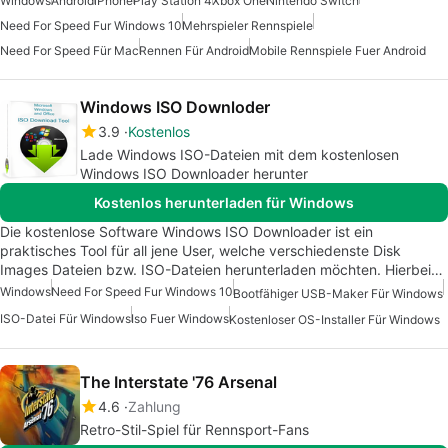
Windows
Android
iPhone
Play Station 4
Xbox One
Nintendo Switch
Need For Speed Fur Windows 10
Mehrspieler Rennspiele
Need For Speed Für Mac
Rennen Für Android
Mobile Rennspiele Fuer Android
Windows ISO Downloder
3.9
Kostenlos
Lade Windows ISO-Dateien mit dem kostenlosen
Windows ISO Downloader herunter
Kostenlos herunterladen für Windows
Die kostenlose Software Windows ISO Downloader ist ein
praktisches Tool für all jene User, welche verschiedenste Disk
Images Dateien bzw. ISO-Dateien herunterladen möchten. Hierbei…
Windows
Need For Speed Fur Windows 10
Bootfähiger USB-Maker Für Windows
ISO-Datei Für Windows
Iso Fuer Windows
Kostenloser OS-Installer Für Windows
The Interstate '76 Arsenal
4.6
Zahlung
Retro-Stil-Spiel für Rennsport-Fans