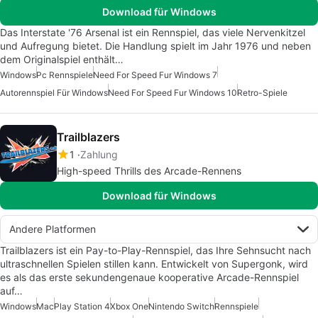
Download für Windows
Das Interstate '76 Arsenal ist ein Rennspiel, das viele Nervenkitzel
und Aufregung bietet. Die Handlung spielt im Jahr 1976 und neben
dem Originalspiel enthält…
Windows
Pc Rennspiele
Need For Speed Fur Windows 7
Autorennspiel Für Windows
Need For Speed Fur Windows 10
Retro-Spiele
Trailblazers
1
Zahlung
High-speed Thrills des Arcade-Rennens
Download für Windows
Andere Platformen
Trailblazers ist ein Pay-to-Play-Rennspiel, das Ihre Sehnsucht nach
ultraschnellen Spielen stillen kann. Entwickelt von Supergonk, wird
es als das erste sekundengenaue kooperative Arcade-Rennspiel
auf…
Windows
Mac
Play Station 4
Xbox One
Nintendo Switch
Rennspiele