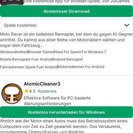
Eine kostenlose App für Browser-Spiele, von JulGames.
Kostenloser Download
Spiele kostenlos!
Moto Racer ist ein beliebtes Rennspiel, bei dem du gegen KI-Gegner
antrittst. Du kannst aus einer Reihe von Motorrädern wählen und
sogar dein Fahrzeug…
Windows
Android
Browser Games
Need For Speed Fur Windows 7
Mobile Rennspiele Fuer Android
Android Rennspiel
Motorradrennen Fur Android
Fahrradrennen Spiele Fuer Android
AtomicCleaner3
4.5
Kostenlos
Effektive Software für PC-basierte
Wartungsanforderungen
Kostenlos herunterladen für Windows
Ähnlich wie der Motor eines Autos muss das Betriebssystem eines
Computers von Zeit zu Zeit gewartet werden. Das Versäumnis,
grundlegende Überprüfungen und ähnliche…