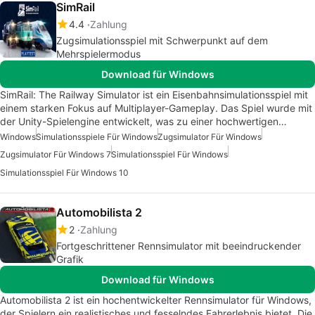
SimRail
4.4
Zahlung
Zugsimulationsspiel mit Schwerpunkt auf dem
Mehrspielermodus
Download für Windows
SimRail: The Railway Simulator ist ein Eisenbahnsimulationsspiel mit
einem starken Fokus auf Multiplayer-Gameplay. Das Spiel wurde mit
der Unity-Spielengine entwickelt, was zu einer hochwertigen…
Windows
Simulationsspiele Für Windows
Zugsimulator Für Windows
Zugsimulator Für Windows 7
Simulationsspiel Für Windows
Simulationsspiel Für Windows 10
Automobilista 2
2
Zahlung
Fortgeschrittener Rennsimulator mit beeindruckender
Grafik
Download für Windows
Automobilista 2 ist ein hochentwickelter Rennsimulator für Windows,
der Spielern ein realistisches und fesselndes Fahrerlebnis bietet. Die