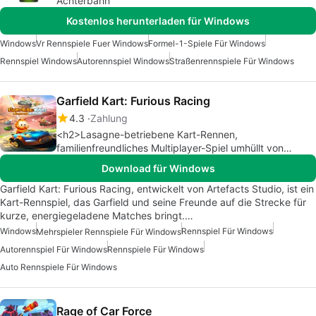
Achterbahn
Kostenlos herunterladen für Windows
Windows
Vr Rennspiele Fuer Windows
Formel-1-Spiele Für Windows
Rennspiel Windows
Autorennspiel Windows
Straßenrennspiele Für Windows
Garfield Kart: Furious Racing
4.3
Zahlung
<h2>Lasagne-betriebene Kart-Rennen,
familienfreundliches Multiplayer-Spiel umhüllt von
Garfield-Charme</h2>
Download für Windows
Garfield Kart: Furious Racing, entwickelt von Artefacts Studio, ist ein
Kart-Rennspiel, das Garfield und seine Freunde auf die Strecke für
kurze, energiegeladene Matches bringt.…
Windows
Rennspiel Für Windows
Mehrspieler Rennspiele Für Windows
Autorennspiel Für Windows
Rennspiele Für Windows
Auto Rennspiele Für Windows
Rage of Car Force