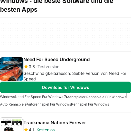
Windows - die beste Software und die
besten Apps
Need For Speed Underground
3.8
Testversion
Geschwindigkeitsrausch: Siebte Version von Need For
Speed
Download für Windows
Windows
Need For Speed Fur Windows 7
Mehrspieler Rennspiele Für Windows
Auto Rennspiele
Autorennspiel Für Windows
Rennspiel Für Windows
Trackmania Nations Forever
4.1
Kostenlos