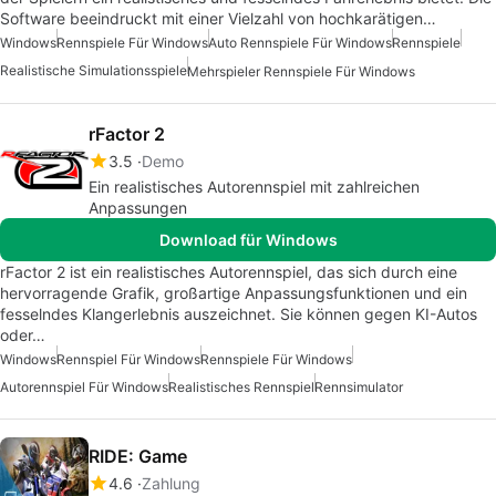
Software beeindruckt mit einer Vielzahl von hochkarätigen…
Windows
Rennspiele Für Windows
Auto Rennspiele Für Windows
Rennspiele
Realistische Simulationsspiele
Mehrspieler Rennspiele Für Windows
rFactor 2
3.5
Demo
Ein realistisches Autorennspiel mit zahlreichen
Anpassungen
Download für Windows
rFactor 2 ist ein realistisches Autorennspiel, das sich durch eine
hervorragende Grafik, großartige Anpassungsfunktionen und ein
fesselndes Klangerlebnis auszeichnet. Sie können gegen KI-Autos
oder…
Windows
Rennspiel Für Windows
Rennspiele Für Windows
Autorennspiel Für Windows
Realistisches Rennspiel
Rennsimulator
RIDE: Game
4.6
Zahlung