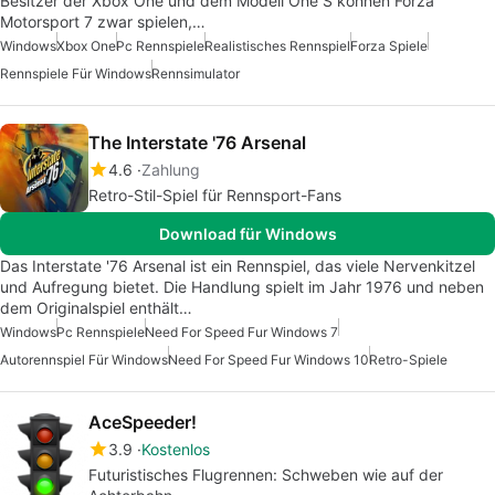
Besitzer der Xbox One und dem Modell One S können Forza
Motorsport 7 zwar spielen,…
Windows
Xbox One
Pc Rennspiele
Realistisches Rennspiel
Forza Spiele
Rennspiele Für Windows
Rennsimulator
The Interstate '76 Arsenal
4.6
Zahlung
Retro-Stil-Spiel für Rennsport-Fans
Download für Windows
Das Interstate '76 Arsenal ist ein Rennspiel, das viele Nervenkitzel
und Aufregung bietet. Die Handlung spielt im Jahr 1976 und neben
dem Originalspiel enthält…
Windows
Pc Rennspiele
Need For Speed Fur Windows 7
Autorennspiel Für Windows
Need For Speed Fur Windows 10
Retro-Spiele
AceSpeeder!
3.9
Kostenlos
Futuristisches Flugrennen: Schweben wie auf der