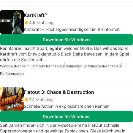
KartKraft™
4.5
Zahlung
Kartkraft – Höchstgeschwindigkeit im Kleinformat
Download für Windows
Rennfahren macht Spaß, egal in welcher Größe. Das will das Spiel
Kartkraft vom Entwicklerstudio Black Delta beweisen. In dem Spiel
dürfen die Spieler sich…
Windows
Rennsimulator
Sim Rennspiele
Rennspiel Für Windows
Rennspiele
Pc Rennspiele
Flatout 3: Chaos & Destruction
4.1
Zahlung
Schnelle Action in explosionsreichen Rennen
Download für Windows
Seit Jahren finden sich in der Videospielreihe FlatOut schnelle
Supersportwagen und gewaltige Explosionen. Diese Mischung in