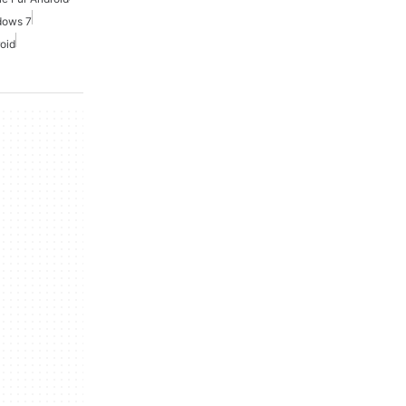
dows 7
oid