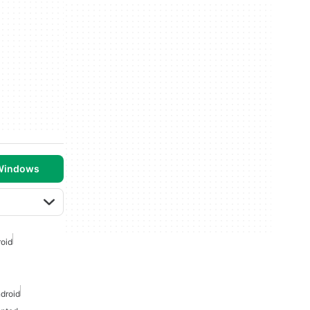
 Windows
roid
droid