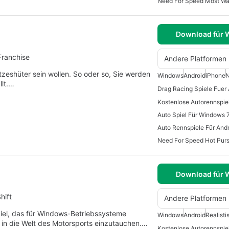
Need For Speed Most W
Download für
Franchise
Andere Platformen
tzeshüter sein wollen. So oder so, Sie werden
Windows
Android
iPhone
N
llt.…
Drag Racing Spiele Fuer
Kostenlose Autorennspie
Auto Spiel Für Windows 
Auto Rennspiele Für And
Need For Speed Hot Purs
Download für
hift
Andere Platformen
piel, das für Windows-Betriebssysteme
Windows
Android
Realisti
t, in die Welt des Motorsports einzutauchen.…
Kostenlose Autorennspie