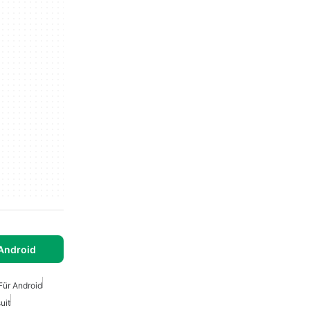
Android
Für Android
uit