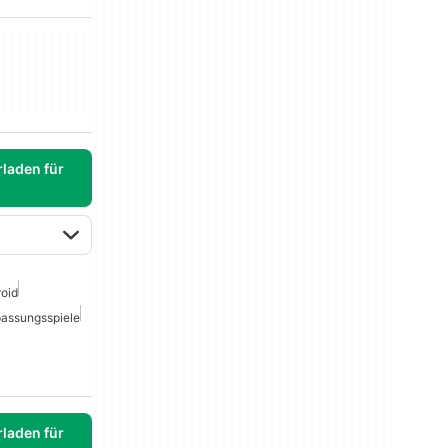
laden für
roid
assungsspiele
laden für