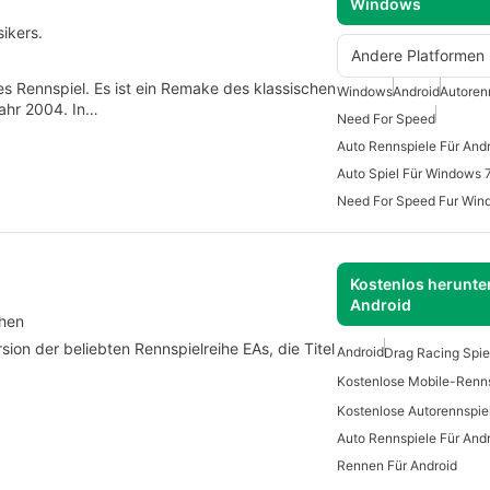
Windows
sikers.
Andere Platformen
s Rennspiel. Es ist ein Remake des klassischen
Windows
Android
Autoren
Jahr 2004. In…
Need For Speed
Auto Rennspiele Für And
Auto Spiel Für Windows 
Need For Speed Fur Win
Kostenlos herunter
Android
chen
ion der beliebten Rennspielreihe EAs, die Titel
Android
Drag Racing Spie
Kostenlose Autorennspie
Auto Rennspiele Für And
Rennen Für Android