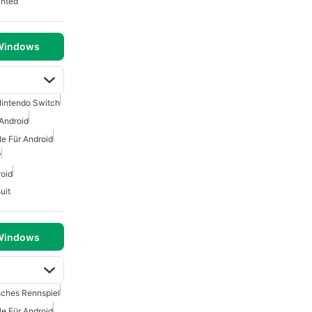
anted
 Windows
intendo Switch
 Android
le Für Android
7
roid
uit
 Windows
sches Rennspiel
le Für Android