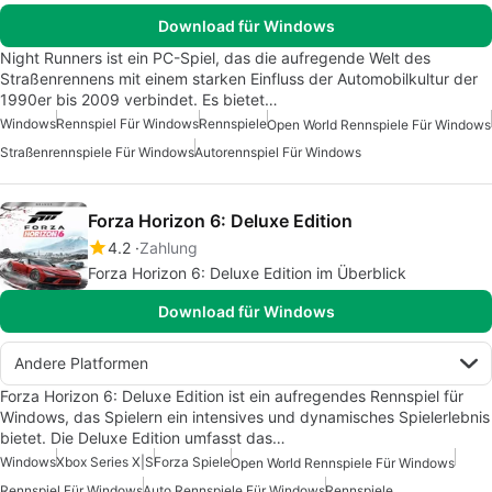
Download für Windows
Night Runners ist ein PC-Spiel, das die aufregende Welt des
Straßenrennens mit einem starken Einfluss der Automobilkultur der
1990er bis 2009 verbindet. Es bietet…
Windows
Rennspiel Für Windows
Rennspiele
Open World Rennspiele Für Windows
Straßenrennspiele Für Windows
Autorennspiel Für Windows
Forza Horizon 6: Deluxe Edition
4.2
Zahlung
Forza Horizon 6: Deluxe Edition im Überblick
Download für Windows
Andere Platformen
Forza Horizon 6: Deluxe Edition ist ein aufregendes Rennspiel für
Windows, das Spielern ein intensives und dynamisches Spielerlebnis
bietet. Die Deluxe Edition umfasst das…
Windows
Xbox Series X|S
Forza Spiele
Open World Rennspiele Für Windows
Rennspiel Für Windows
Auto Rennspiele Für Windows
Rennspiele