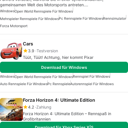
gemeinsamen Welt des Motorsports antreten.…
Windows
Open World Rennspiele Für Windows
Pc Rennspiele Für Windows
Rennsimulator
Mehrspieler Rennspiele Für Windows
Forza Motorsport
Cars
3.9
Testversion
Tüüt, Tüüt! Achtung, hier kommt Pixar
Download für Windows
Windows
Rennspiel Für Windows
Open World Rennspiele Für Windows
Auto Rennspiele Für Windows
Pc Rennspiele
Autorennspiel Für Windows
Forza Horizon 4: Ultimate Edition
4.2
Zahlung
Forza Horizon 4: Ultimate Edition – Rennspaß in
Großbritannien
Download für Xbox Series X|S