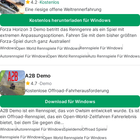
4.2
Kostenlos
Eine riesige offene Weltrennerfahrung
Kostenlos herunterladen für Windows
Forza Horizon 3 Demo betritt das Renngenre als ein Spiel mit
extremen Anpassungsoptionen. Fahren Sie mit dem bisher größten
Forza-Spiel durch ganz Australien!
Windows
Rennspiele Für Windows
Open World Rennspiele Für Windows
Autorennspiel Für Windows
Open World Rennspiele
Auto Rennspiele Für Windows
A2B Demo
4.7
Demo
Kostenlose Offroad-Fahrherausforderung
Download für Windows
A2B Demo ist ein Rennspiel, das von Owlsim entwickelt wurde. Es ist
ein Offroad-Rennspiel, das ein Open-World-Zeitfahren Fahrerlebnis
bietet, bei dem Sie gegen die…
Windows
Autorennspiel Für Windows
Spieldemo
Offroad Spiele
Rennspiele Für Windows
Open World Rennspiele Für Windows