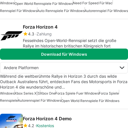
Windows
Need For Speed Für Mac
Open World Rennspiele Für Windows
Rennspiel Für Windows
Auto Rennspiele Für Windows
Autorennspiel Für Windows
Forza Horizon 4
4.3
Zahlung
Fesselndes Open-World-Rennspiel setzt die große
Rallye im historischen britischen Königreich fort
Download für Windows
Andere Platformen
Während die weltberühmte Rallye in Horizon 3 durch das wilde
Outback Australiens führt, entdecken Fans des Motorsports in Forza
Horizon 4 die wunderschöne und…
Windows
Xbox Series X|S
Xbox One
Forza Spiele Fuer Windows
Forza Spiele
Rennspiele
Autorennspiel Für Windows
Open World Rennspiele Für Windows
Forza Horizon 4 Demo
4.2
Kostenlos