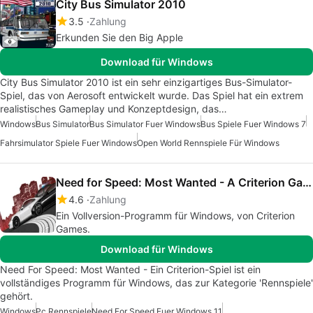
City Bus Simulator 2010
3.5
Zahlung
Erkunden Sie den Big Apple
Download für Windows
City Bus Simulator 2010 ist ein sehr einzigartiges Bus-Simulator-
Spiel, das von Aerosoft entwickelt wurde. Das Spiel hat ein extrem
realistisches Gameplay und Konzeptdesign, das…
Windows
Bus Simulator
Bus Simulator Fuer Windows
Bus Spiele Fuer Windows 7
Fahrsimulator Spiele Fuer Windows
Open World Rennspiele Für Windows
Need for Speed: Most Wanted - A Criterion Game
4.6
Zahlung
Ein Vollversion-Programm für Windows, von Criterion
Games.
Download für Windows
Need For Speed: Most Wanted - Ein Criterion-Spiel ist ein
vollständiges Programm für Windows, das zur Kategorie 'Rennspiele'
gehört.
Windows
Pc Rennspiele
Need For Speed Fuer Windows 11