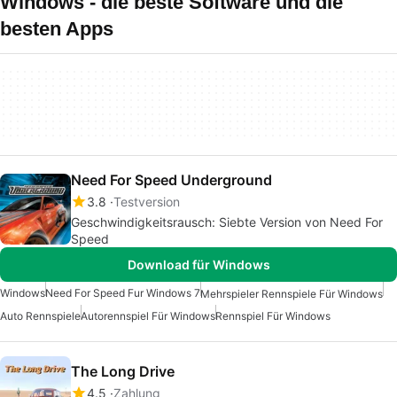
Windows - die beste Software und die
besten Apps
Need For Speed Underground
3.8
Testversion
Geschwindigkeitsrausch: Siebte Version von Need For
Speed
Download für Windows
Windows
Need For Speed Fur Windows 7
Mehrspieler Rennspiele Für Windows
Auto Rennspiele
Autorennspiel Für Windows
Rennspiel Für Windows
The Long Drive
4.5
Zahlung