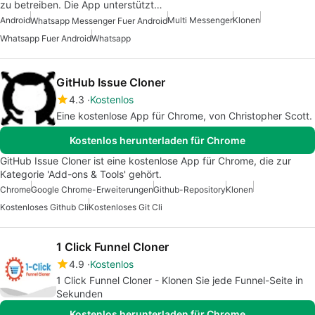
zu betreiben. Die App unterstützt…
Android
Multi Messenger
Klonen
Whatsapp Messenger Fuer Android
Whatsapp Fuer Android
Whatsapp
GitHub Issue Cloner
4.3
Kostenlos
Eine kostenlose App für Chrome, von Christopher Scott.
Kostenlos herunterladen für Chrome
GitHub Issue Cloner ist eine kostenlose App für Chrome, die zur
Kategorie 'Add-ons & Tools' gehört.
Chrome
Google Chrome-Erweiterungen
Github-Repository
Klonen
Kostenloses Github Cli
Kostenloses Git Cli
1 Click Funnel Cloner
4.9
Kostenlos
1 Click Funnel Cloner - Klonen Sie jede Funnel-Seite in
Sekunden
Kostenlos herunterladen für Chrome