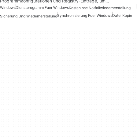
Programmkonfigurationen und Registry-Einträge, um…
Windows
Dienstprogramm Fuer Windows
Kostenlose Notfallwiederherstellung Für Windows
Synchronisierung Fuer Windows
Datei Kopie
Sicherung Und Wiederherstellung