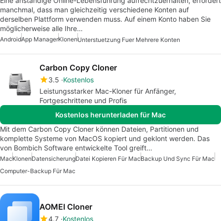
Eine anständige Online-Lebensführung aufrechtzuerhalten, erfordert
manchmal, dass man gleichzeitig verschiedene Konten auf
derselben Plattform verwenden muss. Auf einem Konto haben Sie
möglicherweise alle Ihre…
Android
App Manager
Klonen
Unterstuetzung Fuer Mehrere Konten
Carbon Copy Cloner
3.5
Kostenlos
Leistungsstarker Mac-Kloner für Anfänger,
Fortgeschrittene und Profis
Kostenlos herunterladen für Mac
Mit dem Carbon Copy Cloner können Dateien, Partitionen und
komplette Systeme von MacOS kopiert und geklont werden. Das
von Bombich Software entwickelte Tool greift…
Mac
Klonen
Datensicherung
Datei Kopieren Für Mac
Backup Und Sync Für Mac
Computer-Backup Für Mac
AOMEI Cloner
4.7
Kostenlos