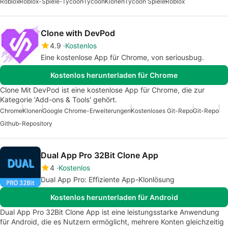
Roblox
Roblox-Spiele-Tycoon
Tycoon
Klonen
Tycoon Spiele
Roblox
Clone with DevPod
4.9
Kostenlos
Eine kostenlose App für Chrome, von seriousbug.
Kostenlos herunterladen für Chrome
Clone Mit DevPod ist eine kostenlose App für Chrome, die zur
Kategorie 'Add-ons & Tools' gehört.
Chrome
Klonen
Google Chrome-Erweiterungen
Kostenloses Git-Repo
Git-Repo
Github-Repository
Dual App Pro 32Bit Clone App
4
Kostenlos
Dual App Pro: Effiziente App-Klonlösung
Kostenlos herunterladen für Android
Dual App Pro 32Bit Clone App ist eine leistungsstarke Anwendung
für Android, die es Nutzern ermöglicht, mehrere Konten gleichzeitig