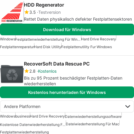
HDD Regenerator
3.5
Testversion
Rettet Daten physikalisch defekter Festplattensektoren
Download für Windows
Windows
Hard Drive Recovery
Festplattenwiederherstellung Für Windows
Festplattenreparatur
Hard Disk Utility
Festplattenutility Fur Windows
RecoverSoft Data Rescue PC
2.8
Kostenlos
Bis zu 95 Prozent beschädigter Festplatten-Daten
wiederherstellen
Kostenlos herunterladen für Windows
Andere Platformen
Windows
business
Hard Drive Recovery
Datenwiederherstellungssoftware
Dateiwiederherstellung Für Mac
Kostenlose Datenwiederherstellung Für Mac
Festplattenwiederherstellung