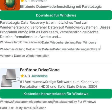
3
Testversion
Effiziente Datenwiederherstellung mit ParetoLogic
Download für Windows
ParetoLogic Data Recovery ist ein nützliches Tool zur
Wiederherstellung verlorener Daten auf Windows-Systemen. Dieses
Programm ermöglicht es Benutzern, versehentlich gelöschte
Dateien, formatierte Laufwerke und…
Windows
Hard Drive Recovery
Datei Wiederherstellung Fuer Windows
Wiederherstellung Geloschter Dateien
Datenwiederherstellungssoftware
Verlorene Dateien Wiederherstellen
FarStone DriveClone
4.3
Kostenlos
#1 Vertrauenswürdige Software zum Klonen von
Festplatten (HDD) und Solid State Drives (SSD)
Kostenlos herunterladen für Windows
Windows
Festplattenwiederherstellung
Festplattenutility Fur Windows
Hard Disk Utility
Hard Disk
Klonen