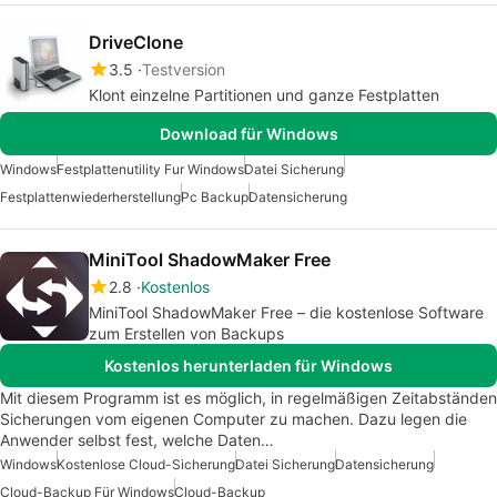
DriveClone
3.5
Testversion
Klont einzelne Partitionen und ganze Festplatten
Download für Windows
Windows
Festplattenutility Fur Windows
Datei Sicherung
Festplattenwiederherstellung
Pc Backup
Datensicherung
MiniTool ShadowMaker Free
2.8
Kostenlos
MiniTool ShadowMaker Free – die kostenlose Software
zum Erstellen von Backups
Kostenlos herunterladen für Windows
Mit diesem Programm ist es möglich, in regelmäßigen Zeitabständen
Sicherungen vom eigenen Computer zu machen. Dazu legen die
Anwender selbst fest, welche Daten…
Windows
Kostenlose Cloud-Sicherung
Datei Sicherung
Datensicherung
Cloud-Backup Für Windows
Cloud-Backup