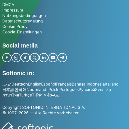
DMCA
Impressum
Nutzungsbedingungen
Datenschutzregelung
Cookie Policy
Cookie-Einstellungen
Social media
Softonic in:
عربي
Deutsch
English
Español
Français
Bahasa Indonesia
Italiano
日本語
한국어
Nederlands
Polski
Português
Русский
Svenska
ภาษาไทย
Türkçe
Tiếng Việt
中文
Copyright SOFTONIC INTERNATIONAL S.A.
© 1997–2026 — Alle Rechte vorbehalten