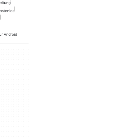
eitung
ostenlos
d
ür Android