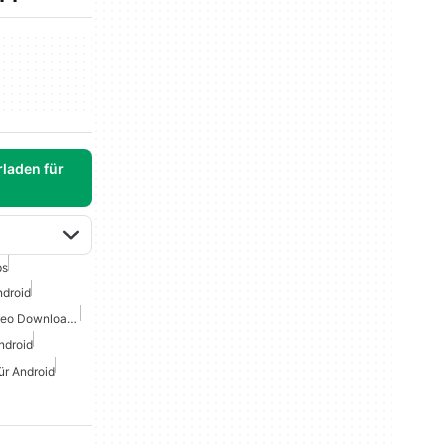
laden für
ps
ndroid
Kostenloser Pinterest Video Downloader Für Android
ndroid
ür Android