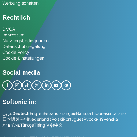
Werbung schalten
Rechtlich
DMCA
Impressum
Nutzungsbedingungen
Datenschutzregelung
Cookie Policy
Cookie-Einstellungen
Social media
Softonic in:
عربي
Deutsch
English
Español
Français
Bahasa Indonesia
Italiano
日本語
한국어
Nederlands
Polski
Português
Русский
Svenska
ภาษาไทย
Türkçe
Tiếng Việt
中文