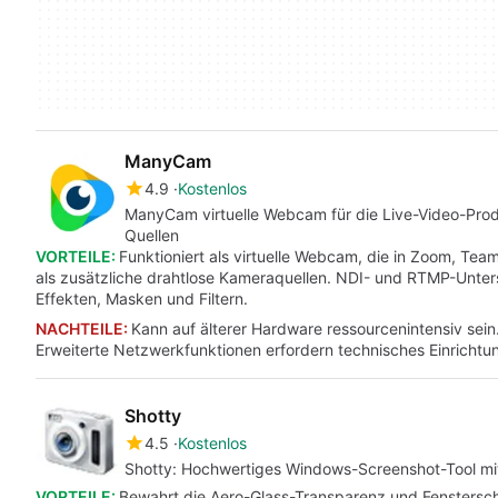
ManyCam
4.9
Kostenlos
ManyCam virtuelle Webcam für die Live-Video-Pro
Quellen
VORTEILE:
Funktioniert als virtuelle Webcam, die in Zoom, T
als zusätzliche drahtlose Kameraquellen. NDI- und RTMP-Unters
Effekten, Masken und Filtern.
NACHTEILE:
Kann auf älterer Hardware ressourcenintensiv sei
Erweiterte Netzwerkfunktionen erfordern technisches Einrichtu
Shotty
4.5
Kostenlos
Shotty: Hochwertiges Windows-Screenshot-Tool m
VORTEILE:
Bewahrt die Aero-Glass-Transparenz und Fenstersch