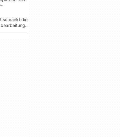
y-
t schränkt die
dbearbeitung..