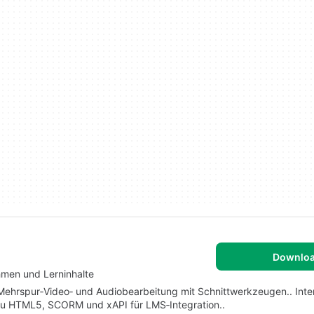
Downlo
hmen und Lerninhalte
Mehrspur‑Video‑ und Audiobearbeitung mit Schnittwerkzeugen.. Inte
zu HTML5, SCORM und xAPI für LMS‑Integration..