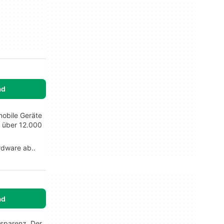
ad
mobile Geräte
t über 12.000
rdware ab..
ad
nsparenz. Der