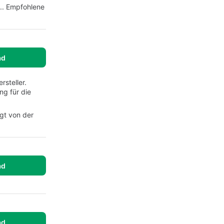
s.. Empfohlene
ad
steller.
ng für die
gt von der
ad
ad