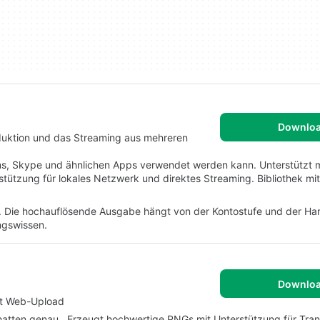
Downlo
duktion und das Streaming aus mehreren
eams, Skype und ähnlichen Apps verwendet werden kann. Unterstützt 
tützung für lokales Netzwerk und direktes Streaming. Bibliothek mi
n. Die hochauflösende Ausgabe hängt von der Kontostufe und der Ha
ngswissen.
Downlo
it Web-Upload
atten genau.. Erzeugt hochwertige PNGs mit Unterstützung für Tra