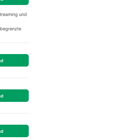
Streaming und
 begrenzte
ad
ad
ad