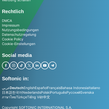
Rechtlich
DMCA
Impressum
Nutzungsbedingungen
Datenschutzregelung
Cookie Policy
Cookie-Einstellungen
Social media
Softonic in:
عربي
Deutsch
English
Español
Français
Bahasa Indonesia
Italiano
日本語
한국어
Nederlands
Polski
Português
Русский
Svenska
ภาษาไทย
Türkçe
Tiếng Việt
中文
Copyright SOFTONIC INTERNATIONAL S.A.