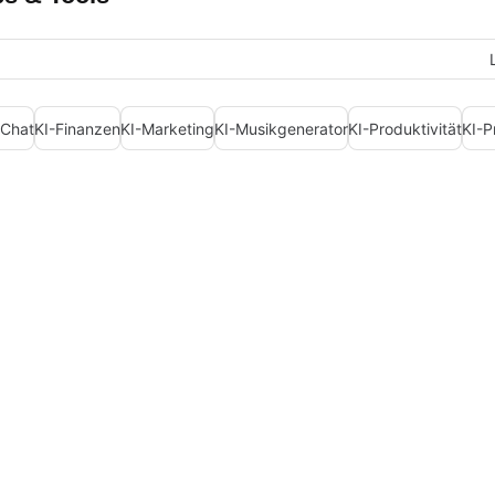
-Chat
KI-Finanzen
KI-Marketing
KI-Musikgenerator
KI-Produktivität
KI-