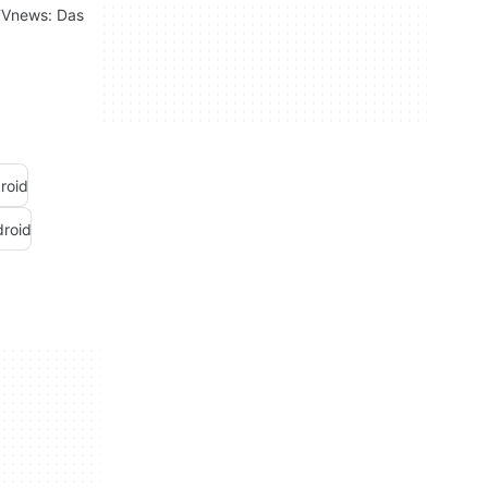
TVnews: Das
droid
droid