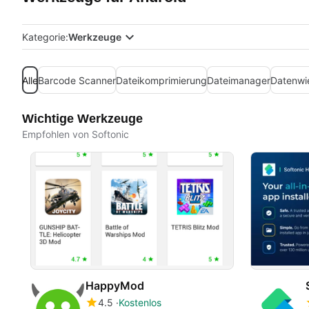
Kategorie:
Werkzeuge
Alle
Barcode Scanner
Dateikomprimierung
Dateimanager
Datenwi
Wichtige Werkzeuge
Empfohlen von Softonic
HappyMod
4.5
Kostenlos