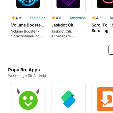
4.8
Kostenlos
4.6
Kostenlos
4.5
K
Volume Booster - Voice Control
Jaskdot Citi
ScrollToll:
Scrolling
Volume Booster -
Jaskdot Citi:
Sprachsteuerung:
Anpassbare
Android-Audio mit
Glücksmünze für
Stimme verstärken
Android
Populäre Apps
Werkzeuge für Android