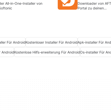
der All-in-One-Installer von
Downloader von AF
Softonic
Portal zu deinen
Lieblingsinhalten
aller Für Android
Kostenloser Installer Für Android
Apk-installer Für An
r Android
Kostenlose Hilfs-erweiterung Für Android
Os-installer Für An