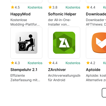
4.5
Kostenlos
3.8
Kostenlos
4.4
K
HappyMod
Softonic Helper
Kostenlose
der All-in-One-
Downloader 
Modding-Plattform
Installer von
AFTVnews: 
zur Nutzung
Softonic
Portal zu de
Lieblingsinha
4.3
Kostenlos
4.4
Kostenlos
4.2
K
Stempeluhr 2.1
ZArchiver
Aptoide
Effiziente
Archivverwaltungsdienstprogramm
Aptoide: kos
Zeiterfassung mit
für Android
Alternative 
Stempeluhr 2.1
Google Play 
auf Android