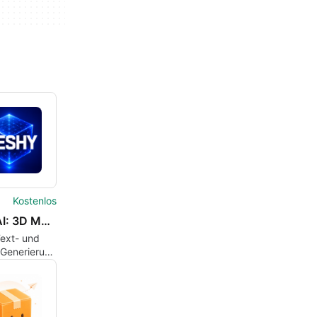
Kostenlos
Mesh AI: 3D Modeling Tool
Text- und
-Generierung
orschau für