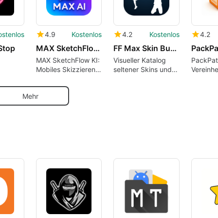
ostenlos
4.9
Kostenlos
4.2
Kostenlos
4.2
 Stop
MAX SketchFlow AI
FF Max Skin Bundle Rare Emote
MAX SketchFlow KI:
Visueller Katalog
PackPat
Mobiles Skizzieren,
seltener Skins und
Vereinhe
das ein Überlebens-
Emotes für mobile
Paketver
Mini-Spiel beinhaltet
Spieler
häufige
Mehr
Verkäuf