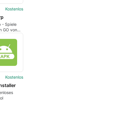
Kostenlos
rp
 - Spiele
n GO von
tandort aus
Kostenlos
staller
enloses
ol