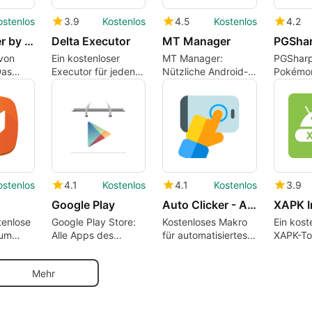
ostenlos
3.9
Kostenlos
4.5
Kostenlos
4.2
Downloader by AFTVnews
Delta Executor
MT Manager
PGSha
von
Ein kostenloser
MT Manager:
PGSharp
Das
Executor für jeden
Nützliche Android-
Pokémo
inen
Gamer
Utility-App
jedem S
lten
ostenlos
4.1
Kostenlos
4.1
Kostenlos
3.9
Google Play
Auto Clicker - Automatic tap
XAPK In
tenlose
Google Play Store:
Kostenloses Makro
Ein kost
zum
Alle Apps des
für automatisiertes
XAPK-To
Store
einstigen Android
Klicken
Market
Mehr
herunterladen