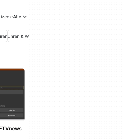
Lizenz:
Alle
uren
Uhren & Wecker
AFTVnews