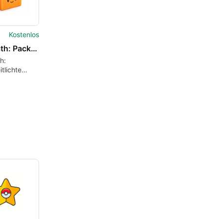
Kostenlos
PackPath: Package Tracker
h:
itlichte
folgung für
 Käufer und
er