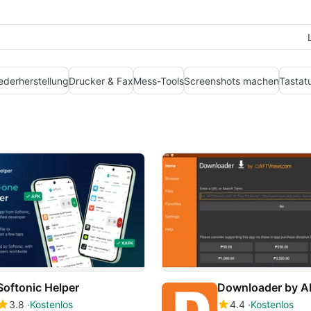
ederherstellung
Drucker & Fax
Mess-Tools
Screenshots machen
Tastat
Softonic Helper
Downloader by 
3.8
Kostenlos
4.4
Kostenlos