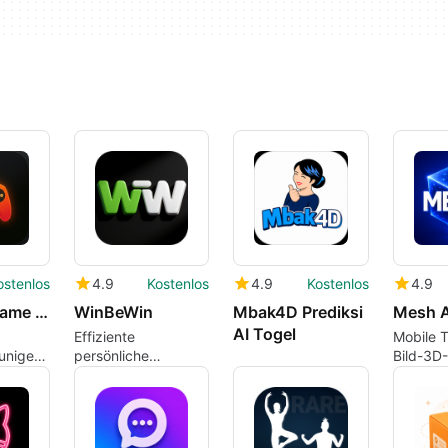
ostenlos
4.9
Kostenlos
4.9
Kostenlos
4.9
VoltPlay: Game Booster
WinBeWin
Mbak4D Prediksi
AI Togel
Effiziente
Mobile 
uniger
persönliche
Bild-3D
Organisations-App
mit AR-V
f
für Android
Android
euerung