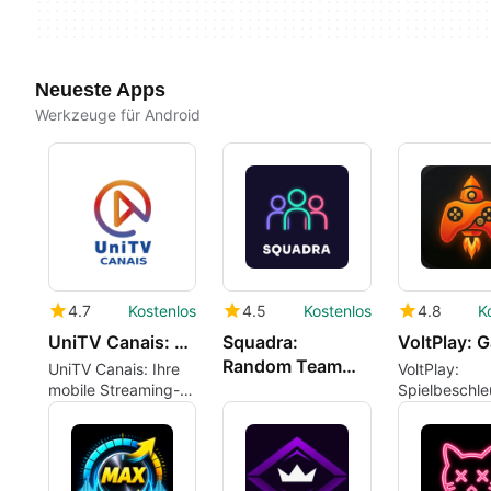
Neueste Apps
Werkzeuge für Android
4.7
Kostenlos
4.5
Kostenlos
4.8
K
UniTV Canais: Streaming e TV
Squadra:
Random Team
UniTV Canais: Ihre
VoltPlay:
Picker
mobile Streaming-
Spielbeschle
Lösung
für Android,
fokussiert au
Leistungsst