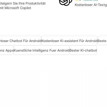
Steigern Sie Ihre Produktivität
Kostenloser AI-Text
mit Microsoft Copilot
nloser Chatbot Für Android
Kostenloser Ki-assistent Für Android
Beste
genz Apps
Kuenstliche Intelligenz Fuer Android
Bester Ki-chatbot