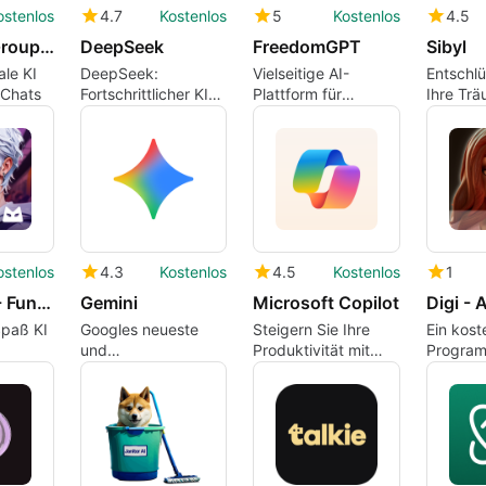
ostenlos
4.7
Kostenlos
5
Kostenlos
4.5
Alfi: Your Group Chat
DeepSeek
FreedomGPT
Sibyl
ale KI
DeepSeek:
Vielseitige AI-
Entschlü
-Chats
Fortschrittlicher KI-
Plattform für
Ihre Trä
Assistent für
Android-Nutzer
Sibyl
Android
ostenlos
4.3
Kostenlos
4.5
Kostenlos
1
Museland - Fun AI Roleplay
Gemini
Microsoft Copilot
Spaß KI
Googles neueste
Steigern Sie Ihre
Ein kost
und
Produktivität mit
Program
leistungsstärkste KI
Microsoft Copilot
Android,