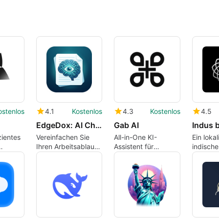
ostenlos
4.1
Kostenlos
4.3
Kostenlos
4.5
EdgeDox: AI Chat with PDF
Gab AI
Indus 
zientes
Vereinfachen Sie
All-in-One KI-
Ein lokal
Ihren Arbeitsablauf
Assistent für
indische
mit KI-gemanagten
Android
das für 
Dokumenten
Sprache
wurde