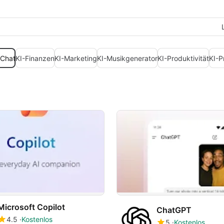
-Chat
KI-Finanzen
KI-Marketing
KI-Musikgenerator
KI-Produktivität
KI-
Microsoft Copilot
ChatGPT
4.5
Kostenlos
5
Kostenlos