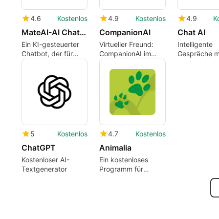
4.6
Kostenlos
4.9
Kostenlos
4.9
K
MateAI-AI Chat Bot Assistant
CompanionAI
Chat AI
Ein KI-gesteuerter
Virtueller Freund:
Intelligente
Chatbot, der für
CompanionAI im
Gespräche m
jede Aufgabe
Test
Chat AI App
geeignet ist.
5
Kostenlos
4.7
Kostenlos
ChatGPT
Animalia
Kostenloser AI-
Ein kostenloses
Textgenerator
Programm für
Android, von
Vaudoise
Assurances.