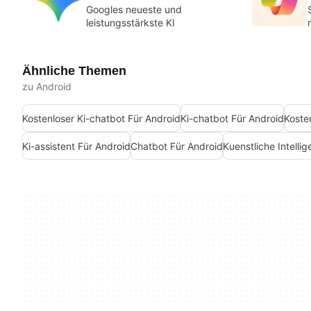
Googles neueste und
leistungsstärkste KI
Ähnliche Themen
zu Android
Kostenloser Ki-chatbot Für Android
Ki-chatbot Für Android
Koste
Ki-assistent Für Android
Chatbot Für Android
Kuenstliche Intelli