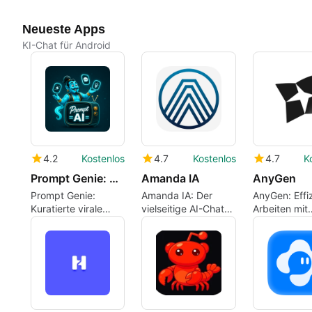
Neueste Apps
KI-Chat für Android
4.2
Kostenlos
4.7
Kostenlos
4.7
K
Prompt Genie: Viral AI Prompts
Amanda IA
AnyGen
Prompt Genie:
Amanda IA: Der
AnyGen: Effi
Kuratierte virale
vielseitige AI-Chat-
Arbeiten mit
Aufforderungen zur
Assistent
Sprache
Verbesserung der
KI-Chat-Ausgabe