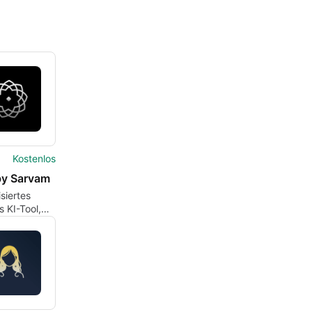
Kostenlos
by Sarvam
isiertes
s KI-Tool,
regionale
n entwickelt