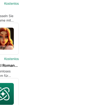
Kostenlos
sseln Sie
ume mit
Kostenlos
Digi - AI Romance Reimagined
enloses
m für
 von Digi AI.