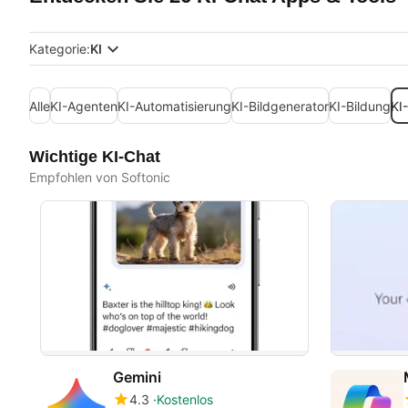
Kategorie:
KI
Alle
KI-Agenten
KI-Automatisierung
KI-Bildgenerator
KI-Bildung
KI
Wichtige KI-Chat
Empfohlen von Softonic
Gemini
4.3
Kostenlos