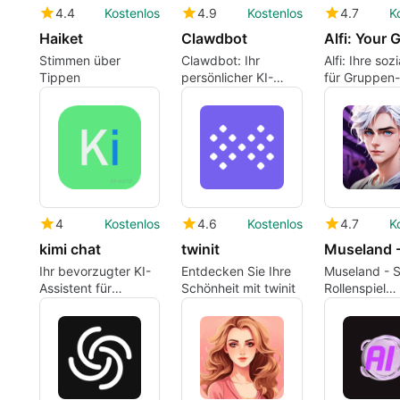
4.4
Kostenlos
4.9
Kostenlos
4.7
K
Haiket
Clawdbot
Stimmen über
Clawdbot: Ihr
Alfi: Ihre sozi
Tippen
persönlicher KI-
für Gruppen
Assistent
4
Kostenlos
4.6
Kostenlos
4.7
K
kimi chat
twinit
Ihr bevorzugter KI-
Entdecken Sie Ihre
Museland - 
Assistent für
Schönheit mit twinit
Rollenspiel
nahtlose
Übersicht
Informationsverarbeitung