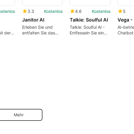
ostenlos
3.3
Kostenlos
4.6
Kostenlos
5
Janitor AI
Talkie: Soulful AI
Erleben Sie und
Talkie: Soulful AI -
AI-betri
it der
entfalten Sie das
Entfesseln Sie ein
Chatbot 
Potenzial dieser App
Universum von KI-
Smartp
Persönlichkeiten
Mehr