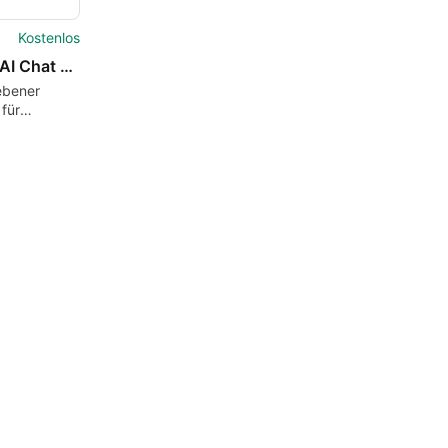
Kostenlos
Vega - AI Chat App with GPT
ebener
für
hones