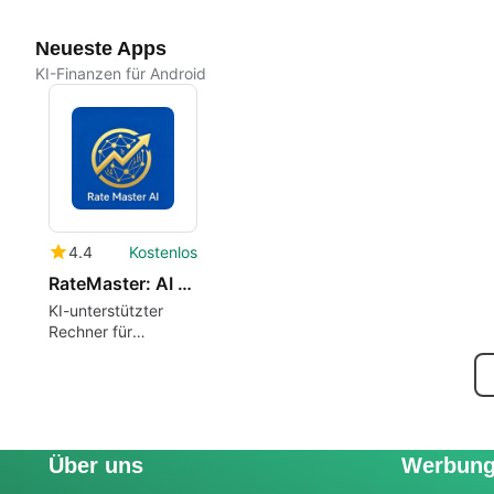
Neueste Apps
KI-Finanzen für Android
4.4
Kostenlos
RateMaster: AI Loan Calculator
KI-unterstützter
Rechner für
Darlehenszinssätze
Über uns
Werbun