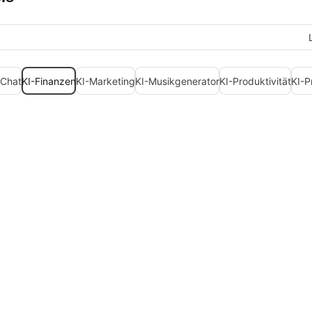
-Chat
KI-Finanzen
KI-Marketing
KI-Musikgenerator
KI-Produktivität
KI-