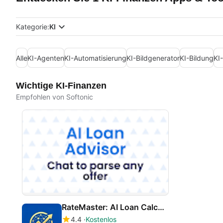
Kategorie:
KI
Alle
KI-Agenten
KI-Automatisierung
KI-Bildgenerator
KI-Bildung
KI
Wichtige KI-Finanzen
Empfohlen von Softonic
RateMaster: AI Loan Calculator
4.4
Kostenlos