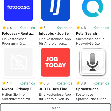
Portugal.
4.4
Kostenlos
5
Kostenlos
4.6
Kostenlos
Fotocasa - Rent and sale
InfoJobs - Job Search
Petal Search
Ein kostenloses
Eine kostenlose App
Suchmaschine für
Programm für
für Android, von
Huawei-Geräte
Android, von Anuntis
InfoJobs.net.
Segundamano
España SL.
4.4
Kostenlos
0.5
Kostenlos
3.8
Kostenlos
Qwant - Privacy Ethics
JOB TODAY: Find Jobs Build a Career Hire Staff
Sprachsuche
Halten Sie Ihre
Eine kostenlose App
Kostenlose
Surfaktivitäten mit
für Android, von Job
Sprachsuche für das
Qwant privat
Today S.A..
Android-Handy
Mehr