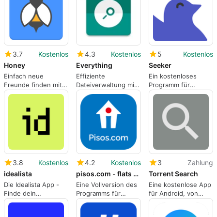
3.7
Kostenlos
4.3
Kostenlos
5
Kostenlos
Honey
Everything
Seeker
Einfach neue
Effiziente
Ein kostenloses
Freunde finden mit
Dateiverwaltung mit
Programm für
Honey
Everything Smart
Android, von
Search
ShinjiIndustrial.
3.8
Kostenlos
4.2
Kostenlos
3
Zahlung
idealista
pisos.com - flats and houses
Torrent Search
Die Idealista App -
Eine Vollversion des
Eine kostenlose App
Finde dein
Programms für
für Android, von
Traumhaus in
Android, von
Xterminate Studio.
Spanien, Italien und
pisos.com.