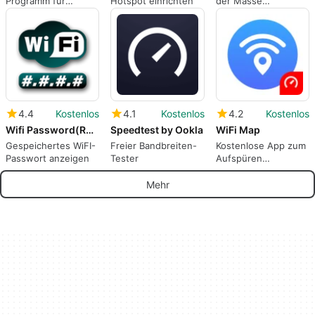
Programm für
Hotspot einrichten
der Masse
Android, von der
vorhandenes Tool,
Deutschen
das Wi-Fi-
Lufthansa AG.
Netzwerkstandorte
erfasst
4.4
Kostenlos
4.1
Kostenlos
4.2
Kostenlos
Wifi Password(ROOT)
Speedtest by Ookla
WiFi Map
Gespeichertes WiFI-
Freier Bandbreiten-
Kostenlose App zum
Passwort anzeigen
Tester
Aufspüren
öffentlicher WLAN
Hotspots
Mehr