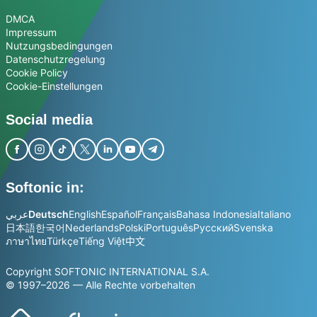
DMCA
Impressum
Nutzungsbedingungen
Datenschutzregelung
Cookie Policy
Cookie-Einstellungen
Social media
Softonic in:
عربي
Deutsch
English
Español
Français
Bahasa Indonesia
Italiano
日本語
한국어
Nederlands
Polski
Português
Русский
Svenska
ภาษาไทย
Türkçe
Tiếng Việt
中文
Copyright SOFTONIC INTERNATIONAL S.A.
© 1997–2026 — Alle Rechte vorbehalten