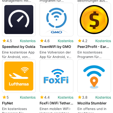
Management mit
Programm für
Belohnungen aus
WiFi Explorer
Android, von Tech
Ihren Daten.
life 256.
4.5
Kostenlos
4.6
Kostenlos
4.2
Kostenlos
Speedtest by Ookla
TownWiFi by GMO
Peer2Profit - Earn Money
Eine kostenlose App
Eine Vollversion der
Ein kostenloses
für Android, von
App für Android, von
Programm für
Ookla.
Town WiFi.
Android, von
Peer2Profit LLC.
5
Kostenlos
4.4
Kostenlos
3.8
Kostenlos
FlyNet
FoxFi (WiFi Tether w/o Root)
Mozilla Stumbler
Ein kostenloses
Einen mobilen WiFi-
Ein offenes und in